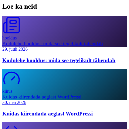
Loe ka neid
hooldus
Kodulehe hooldus: mida see tegelikult tähendab
29. juuli 2026
Kodulehe hooldus: mida see tegelikult tähendab
kiirus
Kuidas kiirendada aeglast WordPressi
30. mai 2026
Kuidas kiirendada aeglast WordPressi