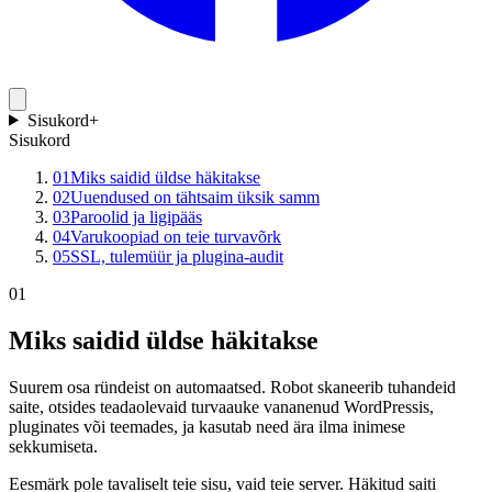
Sisukord
+
Sisukord
01
Miks saidid üldse häkitakse
02
Uuendused on tähtsaim üksik samm
03
Paroolid ja ligipääs
04
Varukoopiad on teie turvavõrk
05
SSL, tulemüür ja plugina-audit
01
Miks saidid üldse häkitakse
Suurem osa ründeist on automaatsed. Robot skaneerib tuhandeid
saite, otsides teadaolevaid turvaauke vananenud WordPressis,
pluginates või teemades, ja kasutab need ära ilma inimese
sekkumiseta.
Eesmärk pole tavaliselt teie sisu, vaid teie server. Häkitud saiti