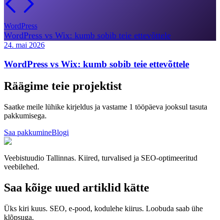
WordPress
WordPress vs Wix: kumb sobib teie ettevõttele
24. mai 2026
WordPress vs Wix: kumb sobib teie ettevõttele
Räägime teie projektist
Saatke meile lühike kirjeldus ja vastame 1 tööpäeva jooksul tasuta
pakkumisega.
Saa pakkumine
Blogi
Veebistuudio Tallinnas. Kiired, turvalised ja SEO-optimeeritud
veebilehed.
Saa kõige uued artiklid kätte
Üks kiri kuus. SEO, e-pood, kodulehe kiirus. Loobuda saab ühe
klõpsuga.