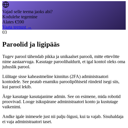
Vajad selle teema jaoks abi?
Kodulehe tegemine
Alates
€
590
Vaata teenust
→
03
Paroolid ja ligipääs
Tugev parool tähendab pikka ja unikaalset parooli, mitte ettevõtte
nime aastaarvuga. Kasutage paroolihaldurit, et igal kontol oleks oma
juhuslik parool.
Lülitage sisse kaheastmeline kinnitus (2FA) administraatori
kontodele. See peatab enamiku paroolipõhiseid ründeid isegi siis,
kui parool lekib.
Ärge kasutage kasutajanime admin. See on esimene, mida robotid
proovivad. Looge isikupärane administraatori konto ja kustutage
vaikenimi.
Andke igale inimesele just nii palju õigusi, kui ta vajab. Sisuhaldaja
ei vaja administraatori taset.