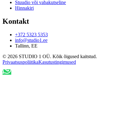
Stuudio või vabakutseline
Hinnakiri
Kontakt
+372 5323 5353
info@studio1.ee
Tallinn
,
EE
©
2026
STUDIO 1 OÜ
.
Kõik õigused kaitstud
.
Privaatsuspoliitika
Kasutustingimused