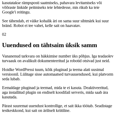
kasutatakse rämpsposti saatmiseks, pahavara levitamiseks või
võõraste linkide peitmiseks teie lehtedesse, mis rikub ka teie
Google'i reitingu.
See tähendab, et väike kohalik äri on sama suur sihtmärk kui suur
bränd. Robot ei tee vahet, kelle sait on haavatav.
02
Uuendused on tähtsaim üksik samm
Vananenud tarkvara on häkkimise number üks põhjus. Iga teadaolev
turvaauk on avalikult dokumenteeritud ja robotid otsivad just neid.
Hoidke WordPressi tuum, kõik pluginad ja teema alati uusimal
versioonil. Lülitage sisse automaatsed turvauuendused, kui platvorm
seda lubab.
Eemaldage pluginad ja teemad, mida te ei kasuta. Deaktiveeritud,
aga installitud plugin on endiselt koodifail serveris, mida saab ära
kasutada.
Pärast suuremat uuendust kontrollige, et sait ikka töötab. Seadistage
testkeskkond, kui sait on äriliselt kriitiline.