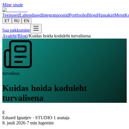
Mine sisule
Teenused
Lahendused
Integratsioonid
Portfoolio
Blogi
Hinnakiri
Meist
Ko
ET
RU
EN
Saa pakkumine
Avaleht
/
Blogi
/
Kuidas hoida koduleht turvalisena
turvalisus
Kuidas hoida koduleht
turvalisena
E
Eduard Ignatjev
·
STUDIO 1 asutaja
8. juuli 2026
·
7
min lugemist