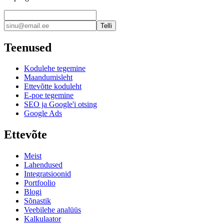
Telli
Teenused
Kodulehe tegemine
Maandumisleht
Ettevõtte koduleht
E-poe tegemine
SEO ja Google'i otsing
Google Ads
Ettevõte
Meist
Lahendused
Integratsioonid
Portfoolio
Blogi
Sõnastik
Veebilehe analüüs
Kalkulaator