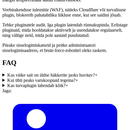
Veebirakenduse tulemüür (WAF), näiteks Cloudflare või turvalisuse
plugin, blokeerib pahatahtliku liikluse enne, kui see saidini jõuab.
Tehke pluginatele audit. Iga plugin laiendab rünnakupinda. Eelistage
pluginaid, mida hooldatakse aktiivselt ja uuendatakse regulaarselt,
ning vältige neid, mida pole aastaid puudutatud.
Piirake sisselogimiskatseid ja peitke administraatori
sisselogimisaadress, et brute-force-robotitel oleks raskem.
FAQ
Kas väike sait on üldse häkkerite jaoks huvitav?
+
Kui tihti peaks varukoopiaid tegema?
+
Kas turvaplugin lahendab kõik?
+
Jaga: