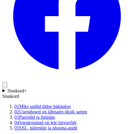
Sisukord
+
Sisukord
01
Miks saidid üldse häkitakse
02
Uuendused on tähtsaim üksik samm
03
Paroolid ja ligipääs
04
Varukoopiad on teie turvavõrk
05
SSL, tulemüür ja plugina-audit