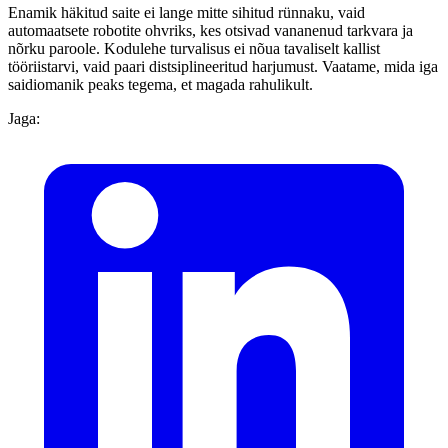
Enamik häkitud saite ei lange mitte sihitud rünnaku, vaid
automaatsete robotite ohvriks, kes otsivad vananenud tarkvara ja
nõrku paroole. Kodulehe turvalisus ei nõua tavaliselt kallist
tööriistarvi, vaid paari distsiplineeritud harjumust. Vaatame, mida iga
saidiomanik peaks tegema, et magada rahulikult.
Jaga: