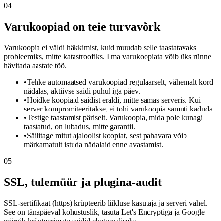
04
Varukoopiad on teie turvavõrk
Varukoopia ei väldi häkkimist, kuid muudab selle taastatavaks
probleemiks, mitte katastroofiks. Ilma varukoopiata võib üks rünne
hävitada aastate töö.
•
Tehke automaatsed varukoopiad regulaarselt, vähemalt kord
nädalas, aktiivse saidi puhul iga päev.
•
Hoidke koopiaid saidist eraldi, mitte samas serveris. Kui
server kompromiteeritakse, ei tohi varukoopia samuti kaduda.
•
Testige taastamist päriselt. Varukoopia, mida pole kunagi
taastatud, on lubadus, mitte garantii.
•
Säilitage mitut ajaloolist koopiat, sest pahavara võib
märkamatult istuda nädalaid enne avastamist.
05
SSL, tulemüür ja plugina-audit
SSL-sertifikaat (https) krüpteerib liikluse kasutaja ja serveri vahel.
See on tänapäeval kohustuslik, tasuta Let's Encryptiga ja Google
märgib krüpteerimata saidid ebaturvaliseks.