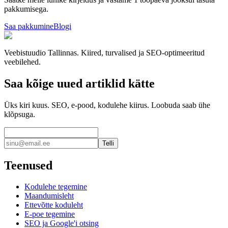
pakkumisega.
Saa pakkumine
Blogi
Veebistuudio Tallinnas. Kiired, turvalised ja SEO-optimeeritud
veebilehed.
Saa kõige uued artiklid kätte
Üks kiri kuus. SEO, e-pood, kodulehe kiirus. Loobuda saab ühe
klõpsuga.
Telli
Teenused
Kodulehe tegemine
Maandumisleht
Ettevõtte koduleht
E-poe tegemine
SEO ja Google'i otsing