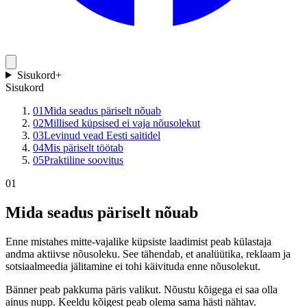
Sisukord
+
Sisukord
01
Mida seadus päriselt nõuab
02
Millised küpsised ei vaja nõusolekut
03
Levinud vead Eesti saitidel
04
Mis päriselt töötab
05
Praktiline soovitus
01
Mida seadus päriselt nõuab
Enne mistahes mitte-vajalike küpsiste laadimist peab külastaja
andma aktiivse nõusoleku. See tähendab, et analüütika, reklaam ja
sotsiaalmeedia jälitamine ei tohi käivituda enne nõusolekut.
Bänner peab pakkuma päris valikut. Nõustu kõigega ei saa olla
ainus nupp. Keeldu kõigest peab olema sama hästi nähtav.