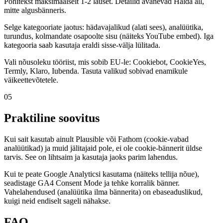
Põhitekst maksimaalselt 1-2 lauset. Detailid avanevad Halda all,
mitte algusbänneris.
Selge kategooriate jaotus: hädavajalikud (alati sees), analüütika,
turundus, kolmandate osapoolte sisu (näiteks YouTube embed). Iga
kategooria saab kasutaja eraldi sisse-välja lülitada.
Vali nõusoleku tööriist, mis sobib EU-le: Cookiebot, CookieYes,
Termly, Klaro, Iubenda. Tasuta valikud sobivad enamikule
väikeettevõtetele.
05
Praktiline soovitus
Kui sait kasutab ainult Plausible või Fathom (cookie-vabad
analüütikad) ja muid jälitajaid pole, ei ole cookie-bännerit üldse
tarvis. See on lihtsaim ja kasutaja jaoks parim lahendus.
Kui te peate Google Analyticsi kasutama (näiteks tellija nõue),
seadistage GA4 Consent Mode ja tehke korralik bänner.
Vahelahendused (analüütika ilma bännerita) on ebaseaduslikud,
kuigi neid endiselt sageli nähakse.
FAQ