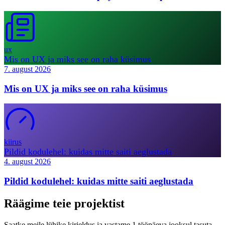
ux
Mis on UX ja miks see on raha küsimus
7. august 2026
Mis on UX ja miks see on raha küsimus
kiirus
Pildid kodulehel: kuidas mitte saiti aeglustada
4. august 2026
Pildid kodulehel: kuidas mitte saiti aeglustada
Räägime teie projektist
Saatke meile lühike kirjeldus ja vastame 1 tööpäeva jooksul tasuta