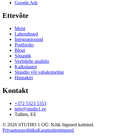
Google Ads
Ettevõte
Meist
Lahendused
Integratsioonid
Portfoolio
Blogi
Sõnastik
Veebilehe analüüs
Kalkulaator
Stuudio või vabakutseline
Hinnakiri
Kontakt
+372 5323 5353
info@studio1.ee
Tallinn
,
EE
©
2026
STUDIO 1 OÜ
.
Kõik õigused kaitstud
.
Privaatsuspoliitika
Kasutustingimused