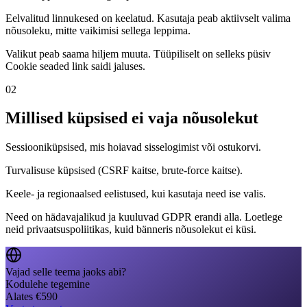
Eelvalitud linnukesed on keelatud. Kasutaja peab aktiivselt valima
nõusoleku, mitte vaikimisi sellega leppima.
Valikut peab saama hiljem muuta. Tüüpiliselt on selleks püsiv
Cookie seaded link saidi jaluses.
02
Millised küpsised ei vaja nõusolekut
Sessiooniküpsised, mis hoiavad sisselogimist või ostukorvi.
Turvalisuse küpsised (CSRF kaitse, brute-force kaitse).
Keele- ja regionaalsed eelistused, kui kasutaja need ise valis.
Need on hädavajalikud ja kuuluvad GDPR erandi alla. Loetlege
neid privaatsuspoliitikas, kuid bänneris nõusolekut ei küsi.
Vajad selle teema jaoks abi?
Kodulehe tegemine
Alates
€
590