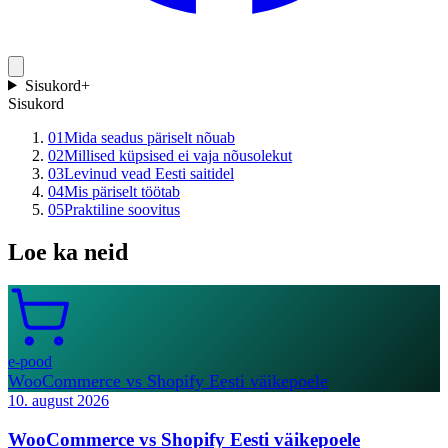
Sisukord
+
Sisukord
01
Mida seadus päriselt nõuab
02
Millised küpsised ei vaja nõusolekut
03
Levinud vead Eesti saitidel
04
Mis päriselt töötab
05
Praktiline soovitus
Loe ka neid
e-pood
WooCommerce vs Shopify Eesti väikepoele
10. august 2026
WooCommerce vs Shopify Eesti väikepoele