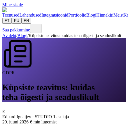
Mine sisule
Teenused
Lahendused
Integratsioonid
Portfoolio
Blogi
Hinnakiri
Meist
Ko
ET
RU
EN
Saa pakkumine
Avaleht
/
Blogi
/
Küpsiste teavitus: kuidas teha õigesti ja seaduslikult
GDPR
Küpsiste teavitus: kuidas
teha õigesti ja seaduslikult
E
Eduard Ignatjev
·
STUDIO 1 asutaja
29. juuni 2026
·
6
min lugemist