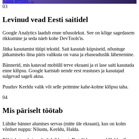
Vaata teenust
→
03
Levinud vead Eesti saitidel
Google Analytics laadub enne nõusolekut. See on kõige sagedasem
rikkumine ja seda näeb kohe DevTools'is.
Jätka kasutamist tüüpi tekstid. Sait kasutab küpsiseid, nõustuge
jätkamiseks ilma päris valikuta on vana ja ebaseaduslik lähenemine.
Bännerid, mis katavad mobiilil terve ekraani ja ei lase saiti kasutada
enne klõpsu. Google karistab nende eest reastuses ja kasutajad
sulgevad sageli akna.
Puuduv Keeldu valik või selle peitmine kahe-kolme klõpsu taha.
04
Mis päriselt töötab
Lühike bänner alumises servas (mitte üle ekraani), kus on kolm
võrdset nuppu: Nõustu, Keeldu, Halda.