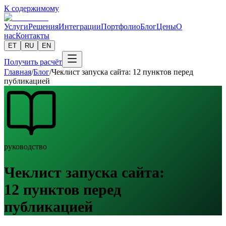
К содержимому
Услуги
Решения
Интеграции
Портфолио
Блог
Цены
О
нас
Контакты
ET
RU
EN
Получить расчёт
Главная
/
Блог
/
Чеклист запуска сайта: 12 пунктов перед
публикацией
руководство
Чеклист запуска сайта:
12 пунктов перед
публикацией