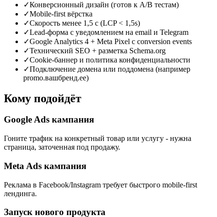
✓
Конверсионный дизайн (готов к A/B тестам)
✓
Mobile-first вёрстка
✓
Скорость менее 1,5 с (LCP < 1,5s)
✓
Lead-форма с уведомлением на email и Telegram
✓
Google Analytics 4 + Meta Pixel с conversion events
✓
Технический SEO + разметка Schema.org
✓
Cookie-баннер и политика конфиденциальности
✓
Подключение домена или поддомена (например
promo.вашбренд.ee)
Кому подойдёт
Google Ads кампания
Гоните трафик на конкретный товар или услугу - нужна
страница, заточенная под продажу.
Meta Ads кампания
Реклама в Facebook/Instagram требует быстрого mobile-first
лендинга.
Запуск нового продукта