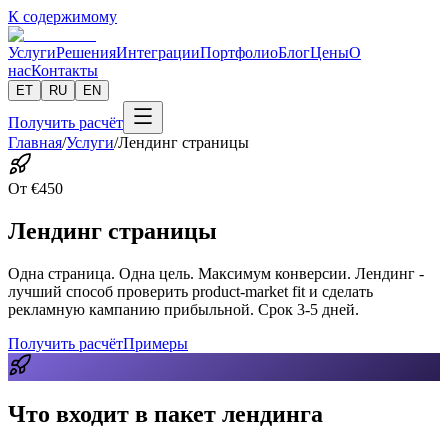
К содержимому
Услуги
Решения
Интеграции
Портфолио
Блог
Цены
О
нас
Контакты
ET
RU
EN
Получить расчёт
Главная
/
Услуги
/
Лендинг страницы
От
€
450
Лендинг страницы
Одна страница. Одна цель. Максимум конверсии. Лендинг -
лучший способ проверить product-market fit и сделать
рекламную кампанию прибыльной. Срок 3-5 дней.
Получить расчёт
Примеры
Что входит в пакет лендинга