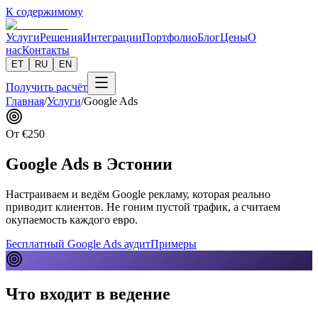
К содержимому
Услуги
Решения
Интеграции
Портфолио
Блог
Цены
О
нас
Контакты
ET
RU
EN
Получить расчёт
Главная
/
Услуги
/
Google Ads
От
€
250
Google Ads в Эстонии
Настраиваем и ведём Google рекламу, которая реально
приводит клиентов. Не гоним пустой трафик, а считаем
окупаемость каждого евро.
Бесплатный Google Ads аудит
Примеры
Что входит в ведение