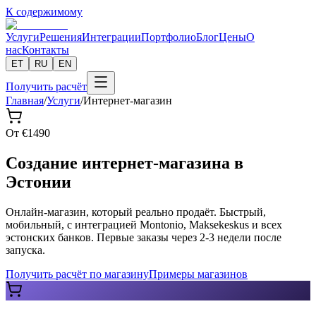
К содержимому
Услуги
Решения
Интеграции
Портфолио
Блог
Цены
О
нас
Контакты
ET
RU
EN
Получить расчёт
Главная
/
Услуги
/
Интернет-магазин
От
€
1490
Создание интернет-магазина в
Эстонии
Онлайн-магазин, который реально продаёт. Быстрый,
мобильный, с интеграцией Montonio, Maksekeskus и всех
эстонских банков. Первые заказы через 2-3 недели после
запуска.
Получить расчёт по магазину
Примеры магазинов