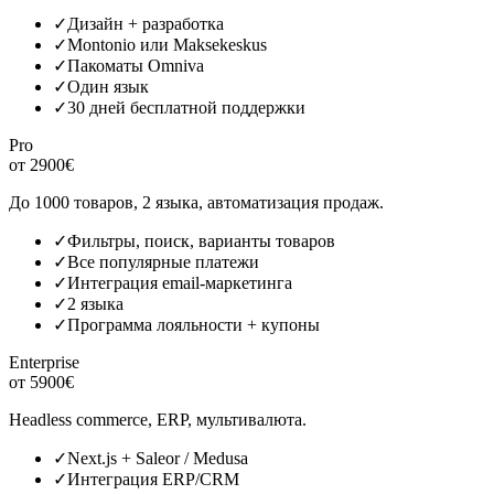
✓
Дизайн + разработка
✓
Montonio или Maksekeskus
✓
Пакоматы Omniva
✓
Один язык
✓
30 дней бесплатной поддержки
Pro
от 2900€
До 1000 товаров, 2 языка, автоматизация продаж.
✓
Фильтры, поиск, варианты товаров
✓
Все популярные платежи
✓
Интеграция email-маркетинга
✓
2 языка
✓
Программа лояльности + купоны
Enterprise
от 5900€
Headless commerce, ERP, мультивалюта.
✓
Next.js + Saleor / Medusa
✓
Интеграция ERP/CRM