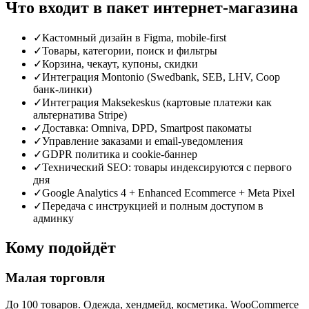
Что входит в пакет интернет-магазина
✓
Кастомный дизайн в Figma, mobile-first
✓
Товары, категории, поиск и фильтры
✓
Корзина, чекаут, купоны, скидки
✓
Интеграция Montonio (Swedbank, SEB, LHV, Coop
банк-линки)
✓
Интеграция Maksekeskus (картовые платежи как
альтернатива Stripe)
✓
Доставка: Omniva, DPD, Smartpost пакоматы
✓
Управление заказами и email-уведомления
✓
GDPR политика и cookie-баннер
✓
Технический SEO: товары индексируются с первого
дня
✓
Google Analytics 4 + Enhanced Ecommerce + Meta Pixel
✓
Передача с инструкцией и полным доступом в
админку
Кому подойдёт
Малая торговля
До 100 товаров. Одежда, хендмейд, косметика. WooCommerce