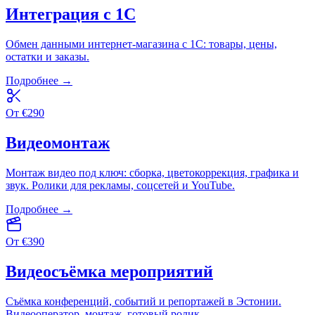
Интеграция с 1С
Обмен данными интернет-магазина с 1С: товары, цены,
остатки и заказы.
Подробнее →
От
€
290
Видеомонтаж
Монтаж видео под ключ: сборка, цветокоррекция, графика и
звук. Ролики для рекламы, соцсетей и YouTube.
Подробнее →
От
€
390
Видеосъёмка мероприятий
Съёмка конференций, событий и репортажей в Эстонии.
Видеооператор, монтаж, готовый ролик.