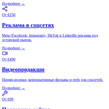
Подробнее →
От
€
250
Реклама в соцсетях
Meta (Facebook, Instagram), TikTok и LinkedIn реклама под
эстонский рынок.
Подробнее →
От
€
490
Видеопродакшн
Промо-ролики, корпоративные фильмы и reels для соцсетей.
Подробнее →
От
€
99