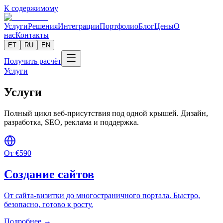
К содержимому
Услуги
Решения
Интеграции
Портфолио
Блог
Цены
О
нас
Контакты
ET
RU
EN
Получить расчёт
Услуги
Услуги
Полный цикл веб-присутствия под одной крышей. Дизайн,
разработка, SEO, реклама и поддержка.
От
€
590
Создание сайтов
От сайта-визитки до многостраничного портала. Быстро,
безопасно, готово к росту.
Подробнее →