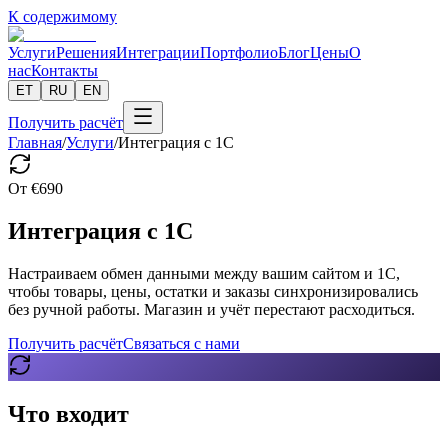
К содержимому
Услуги
Решения
Интеграции
Портфолио
Блог
Цены
О
нас
Контакты
ET
RU
EN
Получить расчёт
Главная
/
Услуги
/
Интеграция с 1С
От
€
690
Интеграция с 1С
Настраиваем обмен данными между вашим сайтом и 1С,
чтобы товары, цены, остатки и заказы синхронизировались
без ручной работы. Магазин и учёт перестают расходиться.
Получить расчёт
Связаться с нами
Что входит