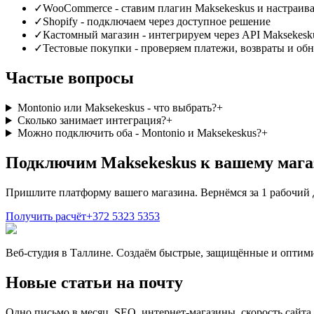
✓
WooCommerce - ставим плагин Maksekeskus и настраива
✓
Shopify - подключаем через доступное решение
✓
Кастомный магазин - интегрируем через API Maksekesk
✓
Тестовые покупки - проверяем платежи, возвраты и обн
Частые вопросы
Montonio или Maksekeskus - что выбрать?
+
Сколько занимает интеграция?
+
Можно подключить оба - Montonio и Maksekeskus?
+
Подключим Maksekeskus к вашему мага
Пришлите платформу вашего магазина. Вернёмся за 1 рабочий 
Получить расчёт
+372 5323 5353
Веб-студия в Таллине. Создаём быстрые, защищённые и оптим
Новые статьи на почту
Одно письмо в месяц. SEO, интернет-магазины, скорость сайта.