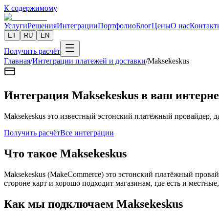
К содержимому
Услуги
Решения
Интеграции
Портфолио
Блог
Цены
О нас
Контакт
ET
RU
EN
Получить расчёт
Главная
/
Интеграции платежей и доставки
/
Maksekeskus
Интеграция Maksekeskus в ваш интерне
Maksekeskus это известный эстонский платёжный провайдер, д
Получить расчёт
Все интеграции
Что такое Maksekeskus
Maksekeskus (MakeCommerce) это эстонский платёжный провайд
стороне карт и хорошо подходит магазинам, где есть и местны
Как мы подключаем Maksekeskus