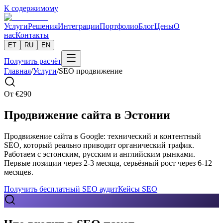
К содержимому
Услуги
Решения
Интеграции
Портфолио
Блог
Цены
О
нас
Контакты
ET
RU
EN
Получить расчёт
Главная
/
Услуги
/
SEO продвижение
От
€
290
Продвижение сайта в Эстонии
Продвижение сайта в Google: технический и контентный
SEO, который реально приводит органический трафик.
Работаем с эстонским, русским и английским рынками.
Первые позиции через 2-3 месяца, серьёзный рост через 6-12
месяцев.
Получить бесплатный SEO аудит
Кейсы SEO