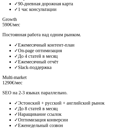
✓
90-дневная дорожная карта
✓
1 час консультации
Growth
590€/мес
Постоянная работа над одним рынком.
✓
Ежемесячный контент-план
✓
On-page оптимизация
✓
До 4 статей в месяц
✓
Ежемесячный отчёт
✓
Slack-поддержка
Multi-market
1290€/мес
SEO на 2-3 языках параллельно.
✓
Эстонский + русский + английский рынок
✓
До 8 статей в месяц
✓
Наращивание ссылок
✓
Оптимизация конверсии
✓
Еженедельный созвон