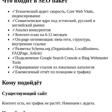
Что входит в SEO пакет
✓
Технический аудит: скорость, Core Web Vitals,
индексирование
✓
Семантическое ядро под эстонский, русский и
английский рынки
✓
Анализ конкурентов
✓
Контент-план на 6-12 месяцев
✓
On-page оптимизация: meta-теги, структура,
внутренние ссылки
✓
Разметка Schema.org (Organization, LocalBusiness,
FAQPage, Article)
✓
Подключение Google Search Console и Bing Webmaster
Tools
✓
Наращивание ссылок из локальных каталогов
✓
Ежемесячный отчёт по позициям и трафику
Кому подойдёт
Существующий сайт
Контент есть, но трафик не растёт. Начинаем с аудита.