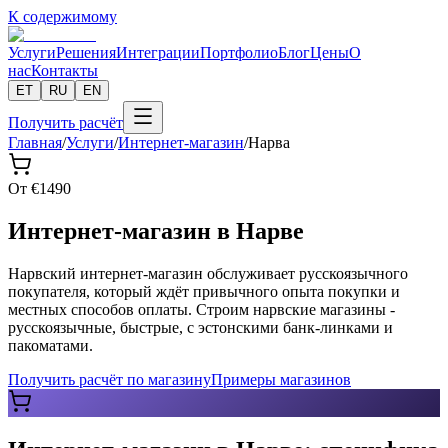
К содержимому
Услуги
Решения
Интеграции
Портфолио
Блог
Цены
О
нас
Контакты
ET
RU
EN
Получить расчёт
Главная
/
Услуги
/
Интернет-магазин
/
Нарва
От
€
1490
Интернет-магазин в Нарве
Нарвский интернет-магазин обслуживает русскоязычного
покупателя, который ждёт привычного опыта покупки и
местных способов оплаты. Строим нарвские магазины -
русскоязычные, быстрые, с эстонскими банк-линками и
пакоматами.
Получить расчёт по магазину
Примеры магазинов