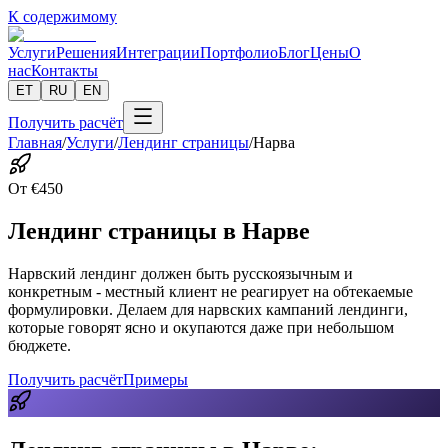
К содержимому
Услуги
Решения
Интеграции
Портфолио
Блог
Цены
О
нас
Контакты
ET
RU
EN
Получить расчёт
Главная
/
Услуги
/
Лендинг страницы
/
Нарва
От
€
450
Лендинг страницы в Нарве
Нарвский лендинг должен быть русскоязычным и
конкретным - местный клиент не реагирует на обтекаемые
формулировки. Делаем для нарвских кампаний лендинги,
которые говорят ясно и окупаются даже при небольшом
бюджете.
Получить расчёт
Примеры