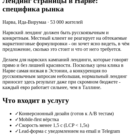
Лендинг страницы в Нарве:
специфика рынка
Нарва
,
Ида-Вирумаа
·
53 000
жителей
Нарвский лендинг должен быть русскоязычным и
конкретным. Местный клиент не реагирует на обтекаемые
маркетинговые формулировки - он хочет ясно видеть, в чём
предложение, сколько это стоит и что от него требуется.
Делаем для нарвских кампаний лендинги, которые говорят
прямо и без лишней красивости. Поскольку цена клика в
Нарве самая низкая в Эстонии, а конкуренция по
русскоязычным запросам небольшая, нормальный лендинг
приносит здесь результат даже при скромном бюджете -
каждый евро работает сильнее, чем в Таллине.
Что входит в услугу
✓
Конверсионный дизайн (готов к A/B тестам)
✓
Mobile-first вёрстка
✓
Скорость менее 1,5 с (LCP < 1,5s)
✓
Lead-форма с уведомлением на email и Telegram