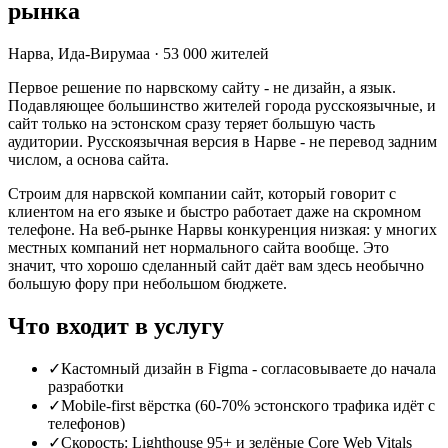
рынка
Нарва
,
Ида-Вирумаа
·
53 000
жителей
Первое решение по нарвскому сайту - не дизайн, а язык.
Подавляющее большинство жителей города русскоязычные, и
сайт только на эстонском сразу теряет большую часть
аудитории. Русскоязычная версия в Нарве - не перевод задним
числом, а основа сайта.
Строим для нарвской компании сайт, который говорит с
клиентом на его языке и быстро работает даже на скромном
телефоне. На веб-рынке Нарвы конкуренция низкая: у многих
местных компаний нет нормального сайта вообще. Это
значит, что хорошо сделанный сайт даёт вам здесь необычно
большую фору при небольшом бюджете.
Что входит в услугу
✓
Кастомный дизайн в Figma - согласовываете до начала
разработки
✓
Mobile-first вёрстка (60-70% эстонского трафика идёт с
телефонов)
✓
Скорость: Lighthouse 95+ и зелёные Core Web Vitals