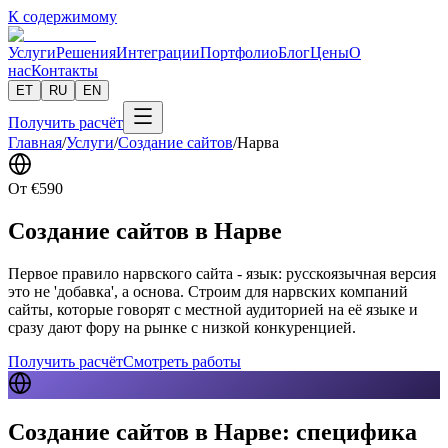
К содержимому
Услуги
Решения
Интеграции
Портфолио
Блог
Цены
О
нас
Контакты
ET
RU
EN
Получить расчёт
Главная
/
Услуги
/
Создание сайтов
/
Нарва
От
€
590
Создание сайтов в Нарве
Первое правило нарвского сайта - язык: русскоязычная версия
это не 'добавка', а основа. Строим для нарвских компаний
сайты, которые говорят с местной аудиторией на её языке и
сразу дают фору на рынке с низкой конкуренцией.
Получить расчёт
Смотреть работы
Создание сайтов в Нарве: специфика