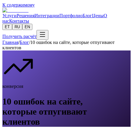
К содержимому
Услуги
Решения
Интеграции
Портфолио
Блог
Цены
О
нас
Контакты
ET
RU
EN
Получить расчёт
Главная
/
Блог
/
10 ошибок на сайте, которые отпугивают
клиентов
конверсия
10 ошибок на сайте,
которые отпугивают
клиентов