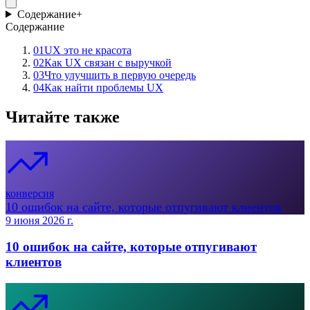
Содержание
+
Содержание
01
UX это не красота
02
Как UX связан с выручкой
03
Что улучшить в первую очередь
04
Как найти проблемы UX
Читайте также
конверсия
10 ошибок на сайте, которые отпугивают клиентов
9 июня 2026 г.
10 ошибок на сайте, которые отпугивают
клиентов