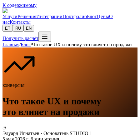
К содержимому
Услуги
Решения
Интеграции
Портфолио
Блог
Цены
О
нас
Контакты
ET
RU
EN
Получить расчёт
Главная
/
Блог
/
Что такое UX и почему это влияет на продажи
конверсия
Что такое UX и почему
это влияет на продажи
Э
Эдуард Игнатьев
·
Основатель STUDIO 1
5 мая 2026 г.
·
6
мин чтения