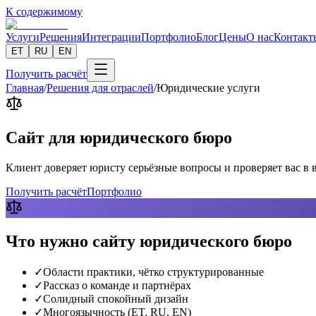
К содержимому
Услуги
Решения
Интеграции
Портфолио
Блог
Цены
О нас
Контакт
ET
RU
EN
Получить расчёт
Главная
/
Решения для отраслей
/
Юридические услуги
Сайт для юридического бюро
Клиент доверяет юристу серьёзные вопросы и проверяет вас в 
Получить расчёт
Портфолио
Что нужно сайту юридического бюро
✓
Области практики, чётко структурированные
✓
Рассказ о команде и партнёрах
✓
Солидный спокойный дизайн
✓
Многоязычность (ET, RU, EN)