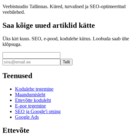
Veebistuudio Tallinnas. Kiired, turvalised ja SEO-optimeeritud
veebilehed.
Saa kõige uued artiklid kätte
Üks kiri kuus. SEO, e-pood, kodulehe kiirus. Loobuda saab ühe
klõpsuga.
Telli
Teenused
Kodulehe tegemine
Maandumisleht
Ettevõtte koduleht
E-poe tegemine
SEO ja Google'i otsing
Google Ads
Ettevõte