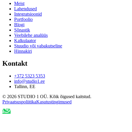
Meist
Lahendused
Integratsioonid
Portfoolio
Blogi
Sõnastik
Veebilehe analüüs
Kalkulaator
Stuudio või vabakutseline
Hinnakiri
Kontakt
+372 5323 5353
info@studio1.ee
Tallinn
,
EE
©
2026
STUDIO 1 OÜ
.
Kõik õigused kaitstud
.
Privaatsuspoliitika
Kasutustingimused