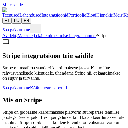
Mine sisule
Teenused
Lahendused
Integratsioonid
Portfoolio
Blogi
Hinnakiri
Meist
Ko
ET
RU
EN
Saa pakkumine
Avaleht
/
Maksete ja kättetoimetamise integratsioonid
/
Stripe
Stripe integratsioon teie saidile
Stripe on maailma standard kaardimaksete jaoks. Kui müüte
rahvusvahelistele klientidele, ühendame Stripe nii, et kaardimakse
on sujuv ja turvaline.
Saa pakkumine
Kõik integratsioonid
Mis on Stripe
Stripe on globaalne kaardimaksete platvorm suurepärase tehnilise
poolega. See ei paku Eesti pangalinke, kuid katab kaardimaksed üle
maailma. Stripe sobib hästi, kui teie kliendid on välismaal või kui
vajate püsimakseid ja tellimuspõhist arveldust.