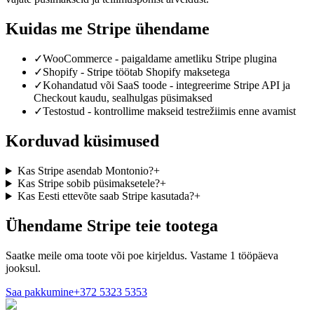
Kuidas me Stripe ühendame
✓
WooCommerce - paigaldame ametliku Stripe plugina
✓
Shopify - Stripe töötab Shopify maksetega
✓
Kohandatud või SaaS toode - integreerime Stripe API ja
Checkout kaudu, sealhulgas püsimaksed
✓
Testostud - kontrollime makseid testrežiimis enne avamist
Korduvad küsimused
Kas Stripe asendab Montonio?
+
Kas Stripe sobib püsimaksetele?
+
Kas Eesti ettevõte saab Stripe kasutada?
+
Ühendame Stripe teie tootega
Saatke meile oma toote või poe kirjeldus. Vastame 1 tööpäeva
jooksul.
Saa pakkumine
+372 5323 5353