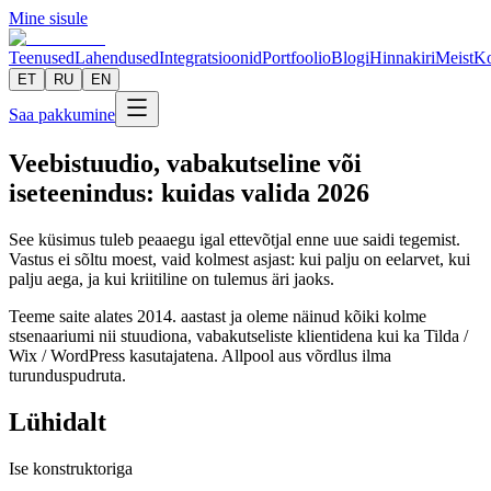
Mine sisule
Teenused
Lahendused
Integratsioonid
Portfoolio
Blogi
Hinnakiri
Meist
Ko
ET
RU
EN
Saa pakkumine
Veebistuudio, vabakutseline või
iseteenindus: kuidas valida 2026
See küsimus tuleb peaaegu igal ettevõtjal enne uue saidi tegemist.
Vastus ei sõltu moest, vaid kolmest asjast: kui palju on eelarvet, kui
palju aega, ja kui kriitiline on tulemus äri jaoks.
Teeme saite alates 2014. aastast ja oleme näinud kõiki kolme
stsenaariumi nii stuudiona, vabakutseliste klientidena kui ka Tilda /
Wix / WordPress kasutajatena. Allpool aus võrdlus ilma
turunduspudruta.
Lühidalt
Ise konstruktoriga