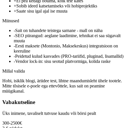
+
Ei pea kedagi ootama, kõik teie kätes
+
Sobib ideed katsetamiseks või hobiprojektiks
+
Saate sisu igal ajal ise muuta
Miinused
-
Sait on tuhandete teistega sarnane - mall on näha
-
SEO piirangud: aeglane laadimine, tehnikat ei saa sügavalt
muuta
-
Eesti maksete (Montonio, Maksekeskus) integratsioon on
keeruline
-
Peidetud kulud kasvades (PRO-tariifid, pluginad, lisamallid)
-
Vendor lock-in: sisu seotud platvormiga, kolida raske
Millal valida
Hobi, isiklik blogi, äriidee test, lihtne maandumisleht ühele tootele.
Mitte tõsisele e-poele ega ettevõttele, kus sait on peamine
müügikanal.
Vabakutseline
Üks inimene, tavaliselt tutvuse kaudu või börsi pealt
300-2500€