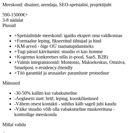
Meeskond: disainer, arendaja, SEO-spetsialist, projektijuht
590-15000€+
3-8 nädalat
Plussid
+
Spetsialistide meeskond: igaüks ekspert oma valdkonnas
+
Formaalne leping, fikseeritud tähtajad ja hind
+
KM-arved - õige OÜ raamatupidamiseks
+
Tugi pärast käivitamist: stuudio ei kao homme
+
Kogemus konkreetses nišis (e-pood, SaaS, B2B)
+
Valmis integratsioonid: Montonio, Maksekeskus, Omniva,
Smartpost, e-residency-friendly
+
Töö garantiid ja arusaadav paranduste protseduur
Miinused
-
30-50% kallim kui vabakutseline
-
Aeglasem start: briif, leping, kooskõlastused
-
Vähem otsest kontakti - suhtlus käib sageli juhi kaudu
-
Väike stuudio võib olla vabakutseline maskeerituna -
kontrollige meeskonda
Millal valida