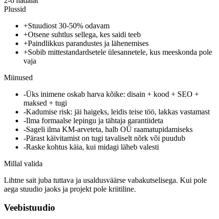
2-6 nädalat
Plussid
+
Stuudiost 30-50% odavam
+
Otsene suhtlus sellega, kes saidi teeb
+
Paindlikkus parandustes ja lähenemises
+
Sobib mittestandardsetele ülesannetele, kus meeskonda pole
vaja
Miinused
-
Üks inimene oskab harva kõike: disain + kood + SEO +
maksed + tugi
-
Kadumise risk: jäi haigeks, leidis teise töö, lakkas vastamast
-
Ilma formaalse lepingu ja tähtaja garantiideta
-
Sageli ilma KM-arveteta, halb OÜ raamatupidamiseks
-
Pärast käivitamist on tugi tavaliselt nõrk või puudub
-
Raske kohtus käia, kui midagi läheb valesti
Millal valida
Lihtne sait juba tuttava ja usaldusväärse vabakutselisega. Kui pole
aega stuudio jaoks ja projekt pole kriitiline.
Veebistuudio