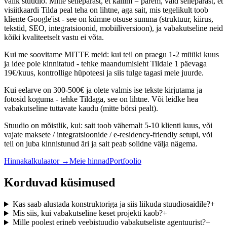
valik stuudio. Mitte sellepärast, et kallim = parem, vaid sellepärast, et
visiitkaardi Tilda peal teha on lihtne, aga sait, mis tegelikult toob
kliente Google'ist - see on kümne otsuse summa (struktuur, kiirus,
tekstid, SEO, integratsioonid, mobiiliversioon), ja vabakutseline neid
kõiki kvaliteetselt vastu ei võta.
Kui me soovitame MITTE meid: kui teil on praegu 1-2 müüki kuus
ja idee pole kinnitatud - tehke maandumisleht Tildale 1 päevaga
19€/kuus, kontrollige hüpoteesi ja siis tulge tagasi meie juurde.
Kui eelarve on 300-500€ ja olete valmis ise tekste kirjutama ja
fotosid koguma - tehke Tildaga, see on lihtne. Või leidke hea
vabakutseline tuttavate kaudu (mitte börsi pealt).
Stuudio on mõistlik, kui: sait toob vähemalt 5-10 klienti kuus, või
vajate maksete / integratsioonide / e-residency-friendly setupi, või
teil on juba kinnistunud äri ja sait peab solidne välja nägema.
Hinnakalkulaator →
Meie hinnad
Portfoolio
Korduvad küsimused
Kas saab alustada konstruktoriga ja siis liikuda stuudiosaidile?
+
Mis siis, kui vabakutseline keset projekti kaob?
+
Mille poolest erineb veebistuudio vabakutseliste agentuurist?
+