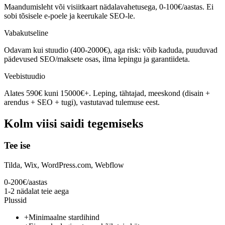
Maandumisleht või visiitkaart nädalavahetusega, 0-100€/aastas. Ei
sobi tõsisele e-poele ja keerukale SEO-le.
Vabakutseline
Odavam kui stuudio (400-2000€), aga risk: võib kaduda, puuduvad
pädevused SEO/maksete osas, ilma lepingu ja garantiideta.
Veebistuudio
Alates 590€ kuni 15000€+. Leping, tähtajad, meeskond (disain +
arendus + SEO + tugi), vastutavad tulemuse eest.
Kolm viisi saidi tegemiseks
Tee ise
Tilda, Wix, WordPress.com, Webflow
0-200€/aastas
1-2 nädalat teie aega
Plussid
+
Minimaalne stardihind