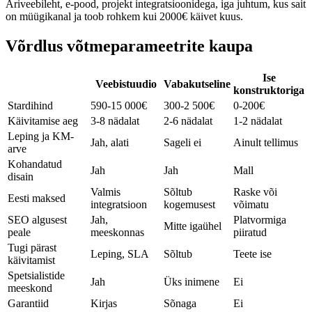
Äriveebileht, e-pood, projekt integratsioonidega, iga juhtum, kus sait
on müügikanal ja toob rohkem kui 2000€ käivet kuus.
Võrdlus võtmeparameetrite kaupa
Ise
Veebistuudio
Vabakutseline
konstruktoriga
Stardihind
590-15 000€
300-2 500€
0-200€
Käivitamise aeg
3-8 nädalat
2-6 nädalat
1-2 nädalat
Leping ja KM-
Jah, alati
Sageli ei
Ainult tellimus
arve
Kohandatud
Jah
Jah
Mall
disain
Valmis
Sõltub
Raske või
Eesti maksed
integratsioon
kogemusest
võimatu
SEO algusest
Jah,
Platvormiga
Mitte igaühel
peale
meeskonnas
piiratud
Tugi pärast
Leping, SLA
Sõltub
Teete ise
käivitamist
Spetsialistide
Jah
Üks inimene
Ei
meeskond
Garantiid
Kirjas
Sõnaga
Ei