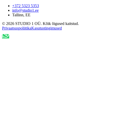
+372 5323 5353
info@studio1.ee
Tallinn
,
EE
©
2026
STUDIO 1 OÜ
.
Kõik õigused kaitstud
.
Privaatsuspoliitika
Kasutustingimused