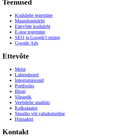
Teenused
Kodulehe tegemine
Maandumisleht
Ettevõtte koduleht
E-poe tegemine
SEO ja Google'i otsing
Google Ads
Ettevõte
Meist
Lahendused
Integratsioonid
Portfoolio
Blogi
Sõnastik
Veebilehe analüüs
Kalkulaator
Stuudio või vabakutseline
Hinnakiri
Kontakt