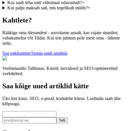
Kas saab teha saiti välismaal odavamalt?
+
Kui palju maksab sait, mis tegelikult müüb?
+
Kahtlete?
Rääkige oma ülesandest - soovitame ausalt, kas vajate stuudiot,
vabakutselist või Tildat. Kui teie juhtum pole meie oma - ütleme
seda.
Saa pakkumine
Tasuta saidi analüüs
Veebistuudio Tallinnas. Kiired, turvalised ja SEO-optimeeritud
veebilehed.
Saa kõige uued artiklid kätte
Üks kiri kuus. SEO, e-pood, kodulehe kiirus. Loobuda saab ühe
klõpsuga.
Telli