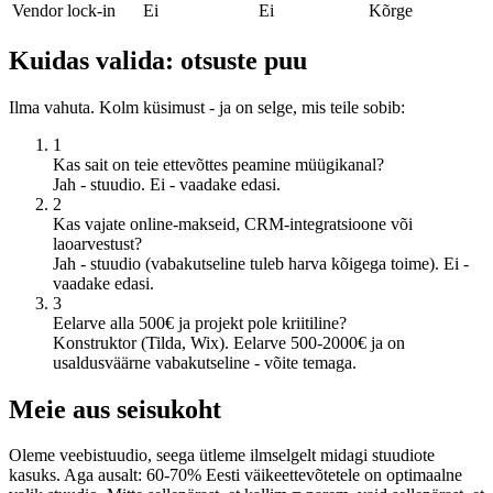
Vendor lock-in
Ei
Ei
Kõrge
Kuidas valida: otsuste puu
Ilma vahuta. Kolm küsimust - ja on selge, mis teile sobib:
1
Kas sait on teie ettevõttes peamine müügikanal?
Jah - stuudio. Ei - vaadake edasi.
2
Kas vajate online-makseid, CRM-integratsioone või
laoarvestust?
Jah - stuudio (vabakutseline tuleb harva kõigega toime). Ei -
vaadake edasi.
3
Eelarve alla 500€ ja projekt pole kriitiline?
Konstruktor (Tilda, Wix). Eelarve 500-2000€ ja on
usaldusväärne vabakutseline - võite temaga.
Meie aus seisukoht
Oleme veebistuudio, seega ütleme ilmselgelt midagi stuudiote
kasuks. Aga ausalt: 60-70% Eesti väikeettevõtetele on optimaalne