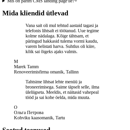
Mis on parim CMS landing page'ile?
+
Mida kliendid ütlevad
Vana sait oli mul tehtud aastaid tagasi ja
telefonis lihtsalt ei töötanud. Uue tegime
kolme nädalaga. Kõige tähtsam, et
päringud hakkasid tulema vormi kaudu,
varem helistati harva. Suhtlus oli kiire,
kõik sai õigeks ajaks valmis.
M
Marek Tamm
Renoveerimisfirma omanik, Tallinn
Tahtsime lihtsat lehte menüü ja
broneerimisega. Saime täpselt selle, ilma
üleliigseta. Meeldis, et näitasid vahepeal
tööd ja sai kohe öelda, mida muuta.
О
Ольга Петрова
Kohviku kaasomanik, Tartu
Seotud teenused