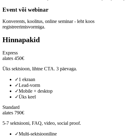
Event või webinar
Konverents, koolitus, online seminar - leht koos
registreerimisvormiga.
Hinnapakid
Express
alates 450€
Üks sektsioon, lihtne CTA. 3 päevaga.
✓
1 ekraan
✓
Lead-vorm
✓
Mobile + desktop
✓
Üks keel
Standard
alates 790€
5-7 sektsiooni, FAQ, video, social proof.
✓
Multi-sektsiooniline