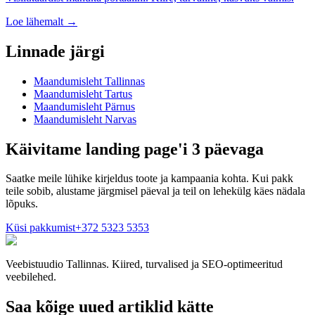
Loe lähemalt →
Linnade järgi
Maandumisleht
Tallinnas
Maandumisleht
Tartus
Maandumisleht
Pärnus
Maandumisleht
Narvas
Käivitame landing page'i 3 päevaga
Saatke meile lühike kirjeldus toote ja kampaania kohta. Kui pakk
teile sobib, alustame järgmisel päeval ja teil on lehekülg käes nädala
lõpuks.
Küsi pakkumist
+372 5323 5353
Veebistuudio Tallinnas. Kiired, turvalised ja SEO-optimeeritud
veebilehed.
Saa kõige uued artiklid kätte