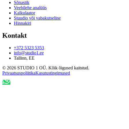
Sõnastik
Veebilehe analüüs
Kalkulaator
Stuudio või vabakutseline
Hinnakiri
Kontakt
+372 5323 5353
info@studio1.ee
Tallinn
,
EE
©
2026
STUDIO 1 OÜ
.
Kõik õigused kaitstud
.
Privaatsuspoliitika
Kasutustingimused