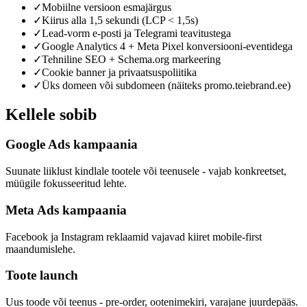
✓
Mobiilne versioon esmajärgus
✓
Kiirus alla 1,5 sekundi (LCP < 1,5s)
✓
Lead-vorm e-posti ja Telegrami teavitustega
✓
Google Analytics 4 + Meta Pixel konversiooni-eventidega
✓
Tehniline SEO + Schema.org markeering
✓
Cookie banner ja privaatsuspoliitika
✓
Üks domeen või subdomeen (näiteks promo.teiebrand.ee)
Kellele sobib
Google Ads kampaania
Suunate liiklust kindlale tootele või teenusele - vajab konkreetset,
müügile fokusseeritud lehte.
Meta Ads kampaania
Facebook ja Instagram reklaamid vajavad kiiret mobile-first
maandumislehe.
Toote launch
Uus toode või teenus - pre-order, ootenimekiri, varajane juurdepääs.