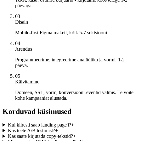
päevaga.
03
Disain
Mobile-first Figma makett, kõik 5-7 sektsiooni.
04
Arendus
Programmeerime, integreerime analüütika ja vormi. 1-2
päeva.
05
Käivitamine
Domeen, SSL, vorm, konversiooni-eventid valmis. Te võite
kohe kampaaniat alustada.
Korduvad küsimused
Kui kiiresti saab landing page'i?
+
Kas teete A/B testimist?
+
Kas saate kirjutada copy-tekstid?
+