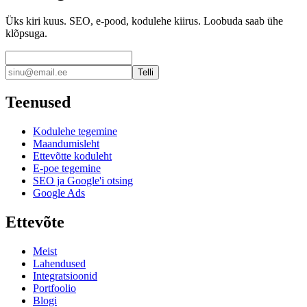
Üks kiri kuus. SEO, e-pood, kodulehe kiirus. Loobuda saab ühe
klõpsuga.
Telli
Teenused
Kodulehe tegemine
Maandumisleht
Ettevõtte koduleht
E-poe tegemine
SEO ja Google'i otsing
Google Ads
Ettevõte
Meist
Lahendused
Integratsioonid
Portfoolio
Blogi