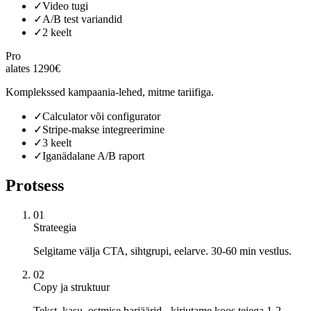
✓
Video tugi
✓
A/B test variandid
✓
2 keelt
Pro
alates 1290€
Komplekssed kampaania-lehed, mitme tariifiga.
✓
Calculator või configurator
✓
Stripe-makse integreerimine
✓
3 keelt
✓
Iganädalane A/B raport
Protsess
01
Strateegia
Selgitame välja CTA, sihtgrupi, eelarve. 30-60 min vestlus.
02
Copy ja struktuur
Tekst, kasu, ostmise barjäärid - kirjutame koos teiega 1-2