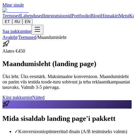
Mine sisule
Teenused
Lahendused
Integratsioonid
Portfoolio
Blogi
Hinnakiri
Meist
Ko
ET
RU
EN
Saa pakkumine
Avaleht
/
Teenused
/
Maandumisleht
Alates
€
450
Maandumisleht (landing page)
Üks leht. Üks eesmärk. Maksimaalne konversioon. Maandumisleht
on parim viis testida toode-turu sobivust ja teha reklaamikampaaniat
tasuvaks. Valmib 3-5 päevaga.
Küsi pakkumist
Näited
Mida sisaldab landing page'i pakkett
✓
Konversioonioptimeeritud disain (A/B testimiseks valmis)