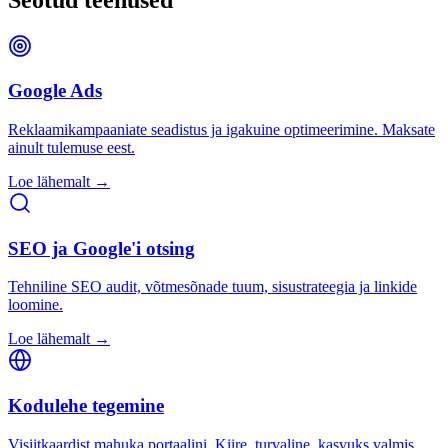
Google Ads
Reklaamikampaaniate seadistus ja igakuine optimeerimine. Maksate
ainult tulemuse eest.
Loe lähemalt →
SEO ja Google'i otsing
Tehniline SEO audit, võtmesõnade tuum, sisustrateegia ja linkide
loomine.
Loe lähemalt →
Kodulehe tegemine
Visiitkaardist mahuka portaalini. Kiire, turvaline, kasvuks valmis.