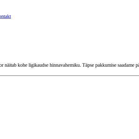
ntakt
ator näitab kohe ligikaudse hinnavahemiku. Täpse pakkumise saadame pär