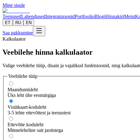
Mine sisule
Teenused
Lahendused
Integratsioonid
Portfoolio
Blogi
Hinnakiri
Meist
Ko
ET
RU
EN
Saa pakkumine
Kalkulaator
Veebilehe hinna kalkulaator
Valige veebilehe tüüp, disain ja vajalikud funktsioonid, ning kalkula
Veebilehe tüüp
Maandumisleht
Üks leht ühe eesmärgiga
Visiitkaart-koduleht
3-5 lehte ettevõttest ja teenustest
Ettevõtte koduleht
Mitmeleheline sait jaotistega