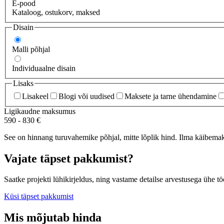
E-pood
Kataloog, ostukorv, maksed
Disain
Malli põhjal
Individuaalne disain
Lisaks
Lisakeel
Blogi või uudised
Maksete ja tarne ühendamine
Ligikaudne maksumus
590
-
830
€
See on hinnang turuvahemike põhjal, mitte lõplik hind. Ilma käibemak
Vajate täpset pakkumist?
Saatke projekti lühikirjeldus, ning vastame detailse arvestusega ühe t
Küsi täpset pakkumist
Mis mõjutab hinda