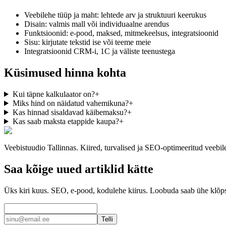
Veebilehe tüüp ja maht: lehtede arv ja struktuuri keerukus
Disain: valmis mall või individuaalne arendus
Funktsioonid: e-pood, maksed, mitmekeelsus, integratsioonid
Sisu: kirjutate tekstid ise või teeme meie
Integratsioonid CRM-i, 1C ja väliste teenustega
Küsimused hinna kohta
Kui täpne kalkulaator on?
+
Miks hind on näidatud vahemikuna?
+
Kas hinnad sisaldavad käibemaksu?
+
Kas saab maksta etappide kaupa?
+
Veebistuudio Tallinnas. Kiired, turvalised ja SEO-optimeeritud veebil
Saa kõige uued artiklid kätte
Üks kiri kuus. SEO, e-pood, kodulehe kiirus. Loobuda saab ühe klõp
Telli