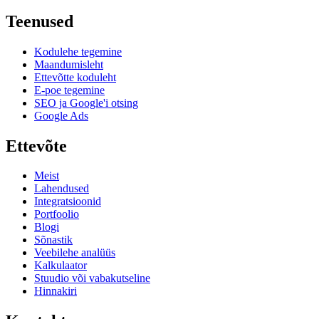
Teenused
Kodulehe tegemine
Maandumisleht
Ettevõtte koduleht
E-poe tegemine
SEO ja Google'i otsing
Google Ads
Ettevõte
Meist
Lahendused
Integratsioonid
Portfoolio
Blogi
Sõnastik
Veebilehe analüüs
Kalkulaator
Stuudio või vabakutseline
Hinnakiri