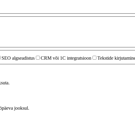
SEO algseadistus
CRM või 1C integratsioon
Tekstide kirjutamin
suta.
ööpäeva jooksul.