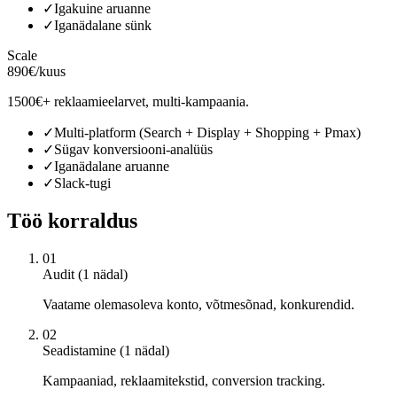
✓
Igakuine aruanne
✓
Iganädalane sünk
Scale
890€/kuus
1500€+ reklaamieelarvet, multi-kampaania.
✓
Multi-platform (Search + Display + Shopping + Pmax)
✓
Sügav konversiooni-analüüs
✓
Iganädalane aruanne
✓
Slack-tugi
Töö korraldus
01
Audit (1 nädal)
Vaatame olemasoleva konto, võtmesõnad, konkurendid.
02
Seadistamine (1 nädal)
Kampaaniad, reklaamitekstid, conversion tracking.