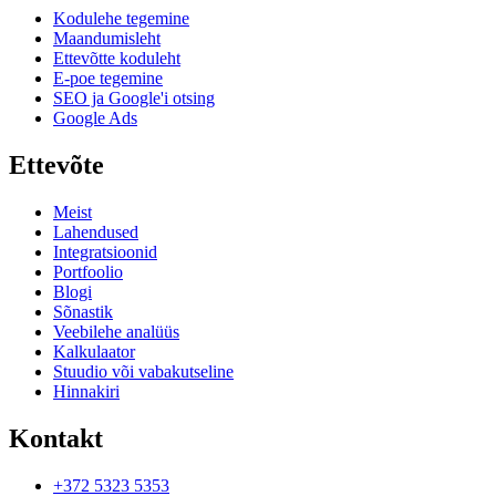
Kodulehe tegemine
Maandumisleht
Ettevõtte koduleht
E-poe tegemine
SEO ja Google'i otsing
Google Ads
Ettevõte
Meist
Lahendused
Integratsioonid
Portfoolio
Blogi
Sõnastik
Veebilehe analüüs
Kalkulaator
Stuudio või vabakutseline
Hinnakiri
Kontakt
+372 5323 5353