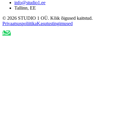
info@studio1.ee
Tallinn
,
EE
©
2026
STUDIO 1 OÜ
.
Kõik õigused kaitstud
.
Privaatsuspoliitika
Kasutustingimused