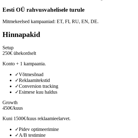
Eesti OÜ rahvusvahelisele turule
Mitmekeelsed kampaaniad: ET, FI, RU, EN, DE.
Hinnapakid
Setup
250€ ühekordselt
Konto + 1 kampaania.
✓
Võtmesõnad
✓
Reklaamitekstid
✓
Conversion tracking
✓
Esimese kuu haldus
Growth
450€/kuus
Kuni 1500€/kuus reklaamieelarvet.
✓
Pidev optimeerimine
✓
A/B testimine