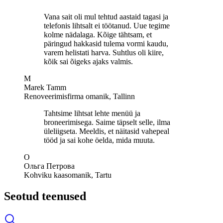
Vana sait oli mul tehtud aastaid tagasi ja
telefonis lihtsalt ei töötanud. Uue tegime
kolme nädalaga. Kõige tähtsam, et
päringud hakkasid tulema vormi kaudu,
varem helistati harva. Suhtlus oli kiire,
kõik sai õigeks ajaks valmis.
M
Marek Tamm
Renoveerimisfirma omanik, Tallinn
Tahtsime lihtsat lehte menüü ja
broneerimisega. Saime täpselt selle, ilma
üleliigseta. Meeldis, et näitasid vahepeal
tööd ja sai kohe öelda, mida muuta.
О
Ольга Петрова
Kohviku kaasomanik, Tartu
Seotud teenused