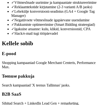
✓
Võtmesõnade uurimine ja kampaaniate struktureerimine
✓
Reklaamtekstide kirjutamine (2-3 varianti A/B jaoks)
✓
Lehekülje konversiooni-seadistus (GA4 + Google Tag
Manager)
✓
Negatiivsete võtmesõnade igapäevane uuendamine
✓
Pakkumiste optimeerimine (Smart Bidding strateegiad)
✓
Igakuine aruanne: kulu, klikid, konversioonid, CPA
✓
Slack/e-mail tugi tööpäevadel
Kellele sobib
E-pood
Shopping kampaaniad Google Merchant Centeris, Performance
Max.
Teenuse pakkuja
Search kampaaniad 'X teenus Tallinnas' jaoks.
B2B SaaS
Sihitud Search + LinkedIn Lead Gen + remarketing.