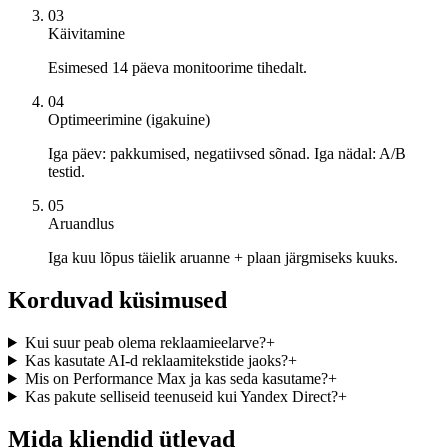
03
Käivitamine
Esimesed 14 päeva monitoorime tihedalt.
04
Optimeerimine (igakuine)
Iga päev: pakkumised, negatiivsed sõnad. Iga nädal: A/B
testid.
05
Aruandlus
Iga kuu lõpus täielik aruanne + plaan järgmiseks kuuks.
Korduvad küsimused
Kui suur peab olema reklaamieelarve?
+
Kas kasutate AI-d reklaamitekstide jaoks?
+
Mis on Performance Max ja kas seda kasutame?
+
Kas pakute selliseid teenuseid kui Yandex Direct?
+
Mida kliendid ütlevad