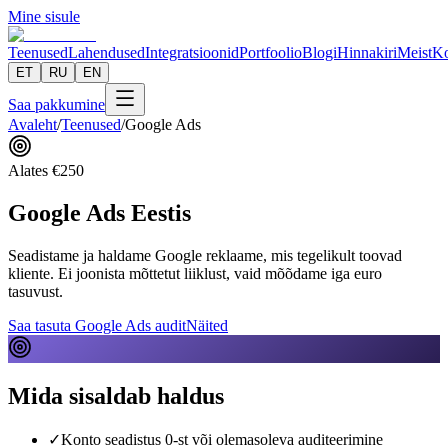
Mine sisule
Teenused
Lahendused
Integratsioonid
Portfoolio
Blogi
Hinnakiri
Meist
Ko
ET
RU
EN
Saa pakkumine
Avaleht
/
Teenused
/
Google Ads
Alates
€
250
Google Ads Eestis
Seadistame ja haldame Google reklaame, mis tegelikult toovad
kliente. Ei joonista mõttetut liiklust, vaid mõõdame iga euro
tasuvust.
Saa tasuta Google Ads audit
Näited
Mida sisaldab haldus
✓
Konto seadistus 0-st või olemasoleva auditeerimine