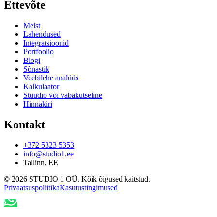
Ettevõte
Meist
Lahendused
Integratsioonid
Portfoolio
Blogi
Sõnastik
Veebilehe analüüs
Kalkulaator
Stuudio või vabakutseline
Hinnakiri
Kontakt
+372 5323 5353
info@studio1.ee
Tallinn
,
EE
©
2026
STUDIO 1 OÜ
.
Kõik õigused kaitstud
.
Privaatsuspoliitika
Kasutustingimused