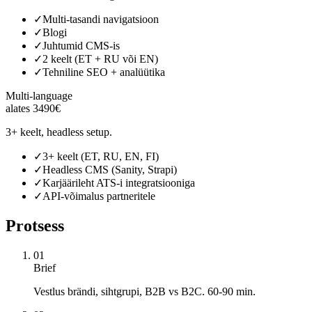
✓
Multi-tasandi navigatsioon
✓
Blogi
✓
Juhtumid CMS-is
✓
2 keelt (ET + RU või EN)
✓
Tehniline SEO + analüütika
Multi-language
alates 3490€
3+ keelt, headless setup.
✓
3+ keelt (ET, RU, EN, FI)
✓
Headless CMS (Sanity, Strapi)
✓
Karjäärileht ATS-i integratsiooniga
✓
API-võimalus partneritele
Protsess
01
Brief
Vestlus brändi, sihtgrupi, B2B vs B2C. 60-90 min.