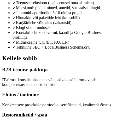
✓
Teenuste sektsioon (igal teenusel oma alamleht)
✓
Meeskond: pildid, nimed, ametid, sotsiaalsed lingid
✓
Juhtumid / portfoolio: 5-10 olulist projekti
✓
Hinnakiri või pakettide leht (kui sobib)
✓
Karjäärilehe võimalus (vakantsid)
✓
Blogi sisuturunduseks
✓
Kontakti leht koos vormi, kaardi ja Google Business
profiiliga
✓
Mitmekeelne tugi (ET, RU, EN)
✓
Tehniline SEO + LocalBusiness Schema.org
Kellele sobib
B2B teenuse pakkuja
IT-firma, konsultatsiooniettevõte, advokaadibüroo - vajab
kompetentsuse demonstreerimist.
Ehitus / tootmine
Konkreetsete projektide portfoolio, sertifikaadid, kvaliteedi tõestus.
Restoraniketid / spaa