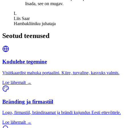
lisada, see on mugav.
L
Liis Saar
Hambakliiniku juhataja
Seotud teenused
Kodulehe tegemine
Visiitkaardist mahuka portaalini. Kiire, turvaline, kasvuks valmis.
Loe lähemalt →
Bränding ja firmastiil
Logo, firmastiil, brändiraamat ja brändi kujundus Eesti ettevõttele.
Loe lähemalt →