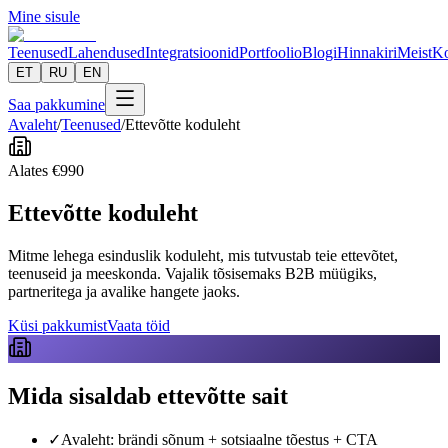
Mine sisule
Teenused
Lahendused
Integratsioonid
Portfoolio
Blogi
Hinnakiri
Meist
Ko
ET
RU
EN
Saa pakkumine
Avaleht
/
Teenused
/
Ettevõtte koduleht
Alates
€
990
Ettevõtte koduleht
Mitme lehega esinduslik koduleht, mis tutvustab teie ettevõtet,
teenuseid ja meeskonda. Vajalik tõsisemaks B2B müügiks,
partneritega ja avalike hangete jaoks.
Küsi pakkumist
Vaata töid
Mida sisaldab ettevõtte sait
✓
Avaleht: brändi sõnum + sotsiaalne tõestus + CTA