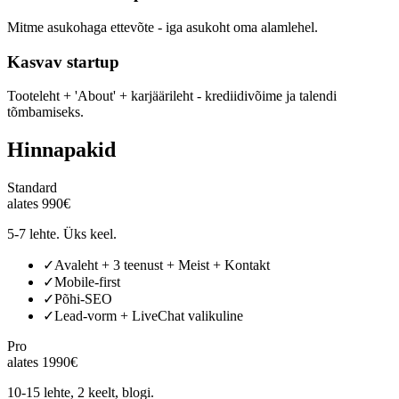
Mitme asukohaga ettevõte - iga asukoht oma alamlehel.
Kasvav startup
Tooteleht + 'About' + karjäärileht - krediidivõime ja talendi
tõmbamiseks.
Hinnapakid
Standard
alates 990€
5-7 lehte. Üks keel.
✓
Avaleht + 3 teenust + Meist + Kontakt
✓
Mobile-first
✓
Põhi-SEO
✓
Lead-vorm + LiveChat valikuline
Pro
alates 1990€
10-15 lehte, 2 keelt, blogi.