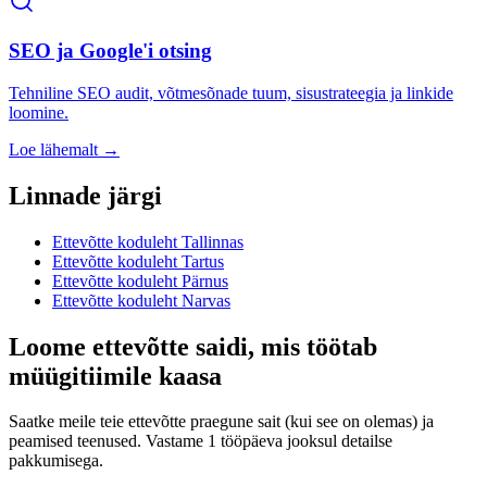
SEO ja Google'i otsing
Tehniline SEO audit, võtmesõnade tuum, sisustrateegia ja linkide
loomine.
Loe lähemalt →
Linnade järgi
Ettevõtte koduleht
Tallinnas
Ettevõtte koduleht
Tartus
Ettevõtte koduleht
Pärnus
Ettevõtte koduleht
Narvas
Loome ettevõtte saidi, mis töötab
müügitiimile kaasa
Saatke meile teie ettevõtte praegune sait (kui see on olemas) ja
peamised teenused. Vastame 1 tööpäeva jooksul detailse
pakkumisega.