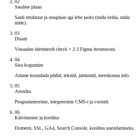
02
Sisuline plaan
Saidi struktuur ja sisuplaan iga lehe jaoks (mida öelda, mida
mitte).
03
Disain
Visuaalne identiteedi check + 2-3 Figma iteratsiooni.
04
Sisu kogumine
Aitame koondada pildid, tekstid, juhtumid, meeskonna info.
05
Arendus
Programmeerime, integreerime CMS-i ja vormid.
06
Käivitamine ja koolitus
Domeen, SSL, GA4, Search Console, koolitus uuendamiseks.