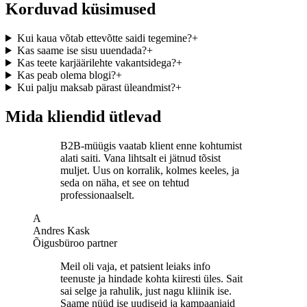
Korduvad küsimused
Kui kaua võtab ettevõtte saidi tegemine?
+
Kas saame ise sisu uuendada?
+
Kas teete karjäärilehte vakantsidega?
+
Kas peab olema blogi?
+
Kui palju maksab pärast üleandmist?
+
Mida kliendid ütlevad
B2B-müügis vaatab klient enne kohtumist
alati saiti. Vana lihtsalt ei jätnud tõsist
muljet. Uus on korralik, kolmes keeles, ja
seda on näha, et see on tehtud
professionaalselt.
A
Andres Kask
Õigusbüroo partner
Meil oli vaja, et patsient leiaks info
teenuste ja hindade kohta kiiresti üles. Sait
sai selge ja rahulik, just nagu kliinik ise.
Saame nüüd ise uudiseid ja kampaaniaid