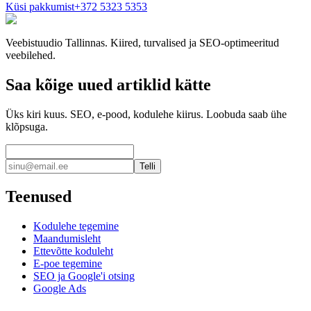
Küsi pakkumist
+372 5323 5353
Veebistuudio Tallinnas. Kiired, turvalised ja SEO-optimeeritud
veebilehed.
Saa kõige uued artiklid kätte
Üks kiri kuus. SEO, e-pood, kodulehe kiirus. Loobuda saab ühe
klõpsuga.
Telli
Teenused
Kodulehe tegemine
Maandumisleht
Ettevõtte koduleht
E-poe tegemine
SEO ja Google'i otsing
Google Ads