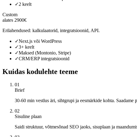
✓
2 keelt
Custom
alates 2900€
Erilahendused: kalkulaatorid, integratsioonid, API.
✓
Next.js või WordPress
✓
3+ keelt
✓
Maksed (Montonio, Stripe)
✓
CRM/ERP integratsioonid
Kuidas kodulehte teeme
01
Brief
30-60 min vestlus äri, sihtgrupi ja eesmärkide kohta. Saadame
02
Sisuline plaan
Saidi struktuur, võtmesõnad SEO jaoks, sisuplaan ja maandumi