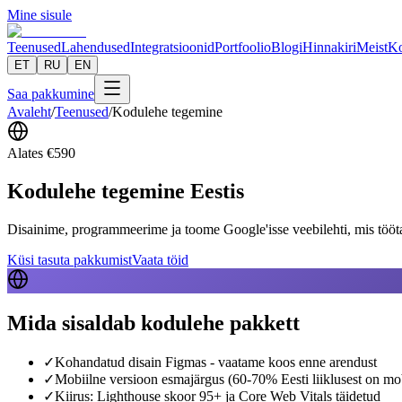
Mine sisule
Teenused
Lahendused
Integratsioonid
Portfoolio
Blogi
Hinnakiri
Meist
Ko
ET
RU
EN
Saa pakkumine
Avaleht
/
Teenused
/
Kodulehe tegemine
Alates
€
590
Kodulehe tegemine Eestis
Disainime, programmeerime ja toome Google'isse veebilehti, mis töötava
Küsi tasuta pakkumist
Vaata töid
Mida sisaldab kodulehe pakkett
✓
Kohandatud disain Figmas - vaatame koos enne arendust
✓
Mobiilne versioon esmajärgus (60-70% Eesti liiklusest on mobi
✓
Kiirus: Lighthouse skoor 95+ ja Core Web Vitals täidetud