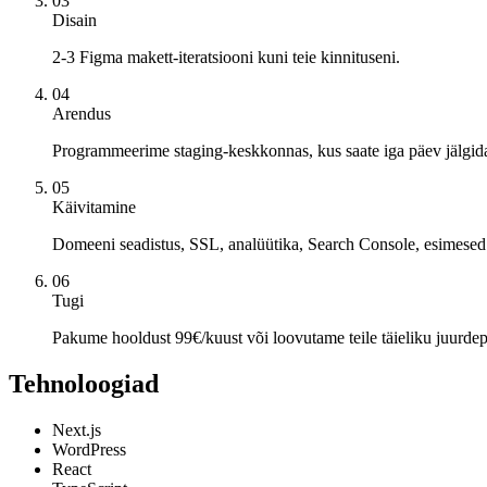
03
Disain
2-3 Figma makett-iteratsiooni kuni teie kinnituseni.
04
Arendus
Programmeerime staging-keskkonnas, kus saate iga päev jälgid
05
Käivitamine
Domeeni seadistus, SSL, analüütika, Search Console, esimesed
06
Tugi
Pakume hooldust 99€/kuust või loovutame teile täieliku juurde
Tehnoloogiad
Next.js
WordPress
React