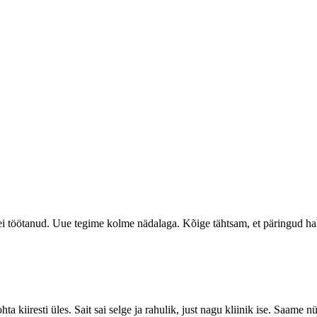
salt ei töötanud. Uue tegime kolme nädalaga. Kõige tähtsam, et päringud 
ohta kiiresti üles. Sait sai selge ja rahulik, just nagu kliinik ise. Saam