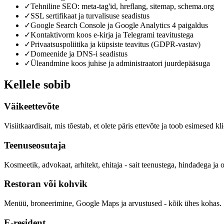
✓
Tehniline SEO: meta-tag'id, hreflang, sitemap, schema.org
✓
SSL sertifikaat ja turvalisuse seadistus
✓
Google Search Console ja Google Analytics 4 paigaldus
✓
Kontaktivorm koos e-kirja ja Telegrami teavitustega
✓
Privaatsuspoliitika ja küpsiste teavitus (GDPR-vastav)
✓
Domeenide ja DNS-i seadistus
✓
Üleandmine koos juhise ja administraatori juurdepääsuga
Kellele sobib
Väikeettevõte
Visiitkaardisait, mis tõestab, et olete päris ettevõte ja toob esimesed kl
Teenuseosutaja
Kosmeetik, advokaat, arhitekt, ehitaja - sait teenustega, hindadega ja 
Restoran või kohvik
Menüü, broneerimine, Google Maps ja arvustused - kõik ühes kohas.
E-resident