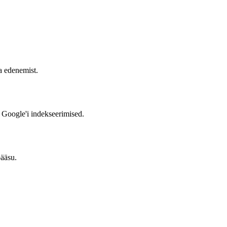
a edenemist.
 Google'i indekseerimised.
pääsu.