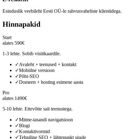
Esinduslik veebileht Eesti OÜ-le rahvusvaheliste klientidega.
Hinnapakid
Start
alates 590€
1-3 lehte. Sobib visiitkaardile.
✓
Avaleht + teenused + kontakt
✓
Mobiilne versioon
✓
Põhi-SEO
✓
Domeen + hosting esimene aasta
Pro
alates 1490€
5-10 lehte. Ettevõtte sait teenustega.
✓
Mitme-tasandi navigatsioon
✓
Blogi
✓
Kontaktivormid
✓
Tehniline SEO + lähtepunkt sisule