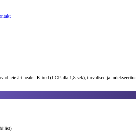
ntakt
d teie äri heaks. Kiired (LCP alla 1,8 sek), turvalised ja indekseeritud 
ilist)