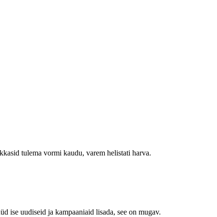
hakkasid tulema vormi kaudu, varem helistati harva.
e nüüd ise uudiseid ja kampaaniaid lisada, see on mugav.