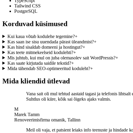
TypeScript
Tailwind CSS
PostgreSQL
Korduvad küsimused
Kui kaua võtab kodulehe tegemine?
+
Kas saan ise sisu uuendada pärast üleandmist?
+
Kas hind sisaldab domeeni ja hostingut?
+
Kas teete mitmekeelseid kodulehti?
+
Mis juhtub, kui mul on juba olemasolev sait WordPressis?
+
Kas saate kirjutada saidile tekstid?
+
Mida tähendab SEO-optimeeritud koduleht?
+
Mida kliendid ütlevad
Vana sait oli mul tehtud aastaid tagasi ja telefonis liht
Suhtlus oli kiire, kõik sai õigeks ajaks valmis.
M
Marek Tamm
Renoveerimisfirma omanik, Tallinn
Meil oli vaja, et patsient leiaks info teenuste ja hindade k