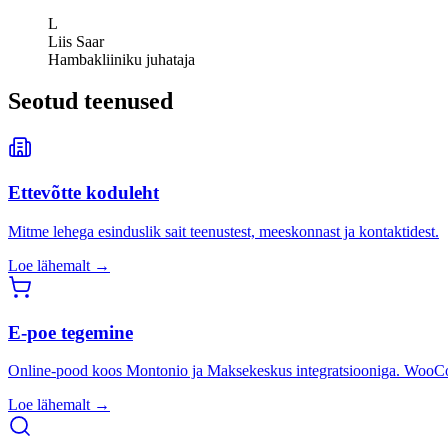
L
Liis Saar
Hambakliiniku juhataja
Seotud teenused
Ettevõtte koduleht
Mitme lehega esinduslik sait teenustest, meeskonnast ja kontaktidest.
Loe lähemalt →
E-poe tegemine
Online-pood koos Montonio ja Maksekeskus integratsiooniga. WooC
Loe lähemalt →