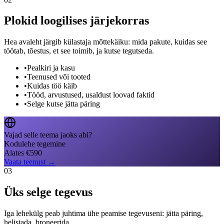
Plokid loogilises järjekorras
Hea avaleht järgib külastaja mõttekäiku: mida pakute, kuidas see
töötab, tõestus, et see toimib, ja kutse tegutseda.
•
Pealkiri ja kasu
•
Teenused või tooted
•
Kuidas töö käib
•
Tööd, arvustused, usaldust loovad faktid
•
Selge kutse jätta päring
Vajad selle teema jaoks abi?
Kodulehe tegemine
Alates
€
590
Vaata teenust
→
03
Üks selge tegevus
Iga lehekülg peab juhtima ühe peamise tegevuseni: jätta päring,
helistada, broneerida.