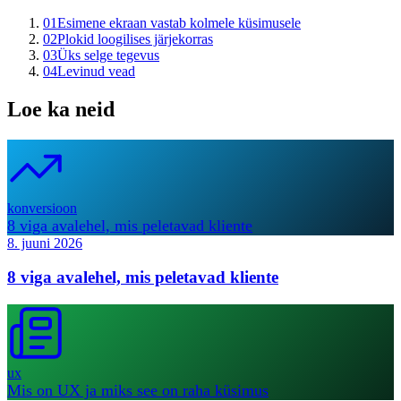
01
Esimene ekraan vastab kolmele küsimusele
02
Plokid loogilises järjekorras
03
Üks selge tegevus
04
Levinud vead
Loe ka neid
konversioon
8 viga avalehel, mis peletavad kliente
8. juuni 2026
8 viga avalehel, mis peletavad kliente
ux
Mis on UX ja miks see on raha küsimus