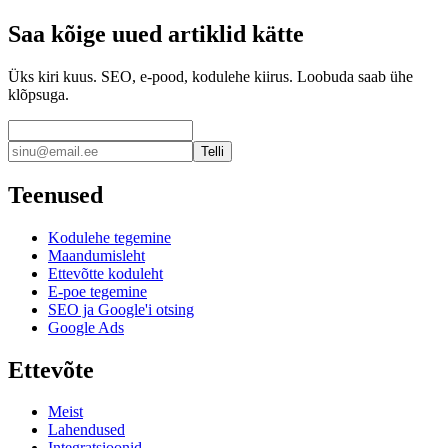
Saa kõige uued artiklid kätte
Üks kiri kuus. SEO, e-pood, kodulehe kiirus. Loobuda saab ühe
klõpsuga.
Telli
Teenused
Kodulehe tegemine
Maandumisleht
Ettevõtte koduleht
E-poe tegemine
SEO ja Google'i otsing
Google Ads
Ettevõte
Meist
Lahendused
Integratsioonid