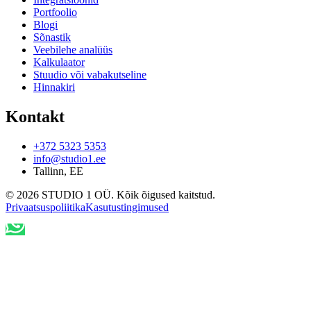
Portfoolio
Blogi
Sõnastik
Veebilehe analüüs
Kalkulaator
Stuudio või vabakutseline
Hinnakiri
Kontakt
+372 5323 5353
info@studio1.ee
Tallinn
,
EE
©
2026
STUDIO 1 OÜ
.
Kõik õigused kaitstud
.
Privaatsuspoliitika
Kasutustingimused