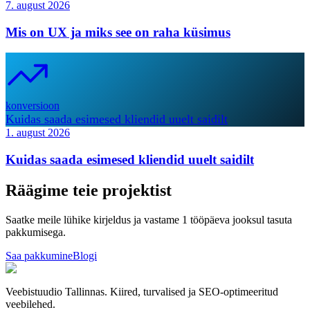
7. august 2026
Mis on UX ja miks see on raha küsimus
konversioon
Kuidas saada esimesed kliendid uuelt saidilt
1. august 2026
Kuidas saada esimesed kliendid uuelt saidilt
Räägime teie projektist
Saatke meile lühike kirjeldus ja vastame 1 tööpäeva jooksul tasuta
pakkumisega.
Saa pakkumine
Blogi
Veebistuudio Tallinnas. Kiired, turvalised ja SEO-optimeeritud
veebilehed.