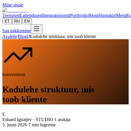
Mine sisule
Teenused
Lahendused
Integratsioonid
Portfoolio
Blogi
Hinnakiri
Meist
Ko
ET
RU
EN
Saa pakkumine
Avaleht
/
Blogi
/
Kodulehe struktuur, mis toob kliente
konversioon
Kodulehe struktuur, mis
toob kliente
E
Eduard Ignatjev
·
STUDIO 1 asutaja
5. juuni 2026
·
7
min lugemist