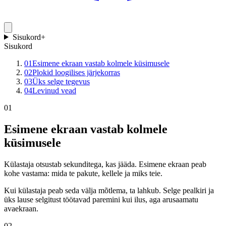
Sisukord
+
Sisukord
01
Esimene ekraan vastab kolmele küsimusele
02
Plokid loogilises järjekorras
03
Üks selge tegevus
04
Levinud vead
01
Esimene ekraan vastab kolmele
küsimusele
Külastaja otsustab sekunditega, kas jääda. Esimene ekraan peab
kohe vastama: mida te pakute, kellele ja miks teie.
Kui külastaja peab seda välja mõtlema, ta lahkub. Selge pealkiri ja
üks lause selgitust töötavad paremini kui ilus, aga arusaamatu
avaekraan.
02