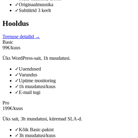
✓
Originaalmuusika
✓
Subtiitrid 3 keelt
Hooldus
Teenuse detailid →
Basic
99€/kuus
Üks WordPress-sait, 1h muudatusi.
✓
Uuendused
✓
Varundus
✓
Uptime monitoring
✓
1h muudatusi/kuus
✓
E-mail tugi
Pro
199€/kuus
Üks sait, 3h muudatusi, kiiremad SLA-d.
✓
Kõik Basic-pakist
✓
3h muudatusi/kuus