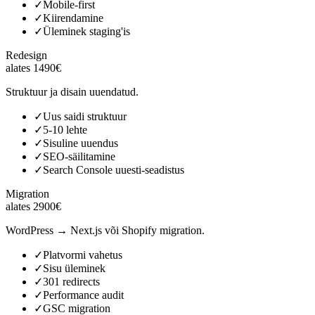
✓
Mobile-first
✓
Kiirendamine
✓
Üleminek staging'is
Redesign
alates 1490€
Struktuur ja disain uuendatud.
✓
Uus saidi struktuur
✓
5-10 lehte
✓
Sisuline uuendus
✓
SEO-säilitamine
✓
Search Console uuesti-seadistus
Migration
alates 2900€
WordPress → Next.js või Shopify migration.
✓
Platvormi vahetus
✓
Sisu üleminek
✓
301 redirects
✓
Performance audit
✓
GSC migration