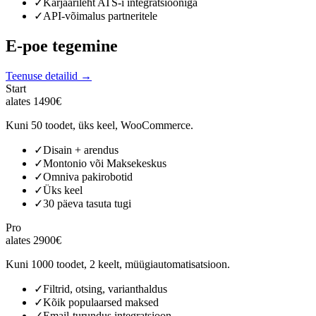
✓
Karjäärileht ATS-i integratsiooniga
✓
API-võimalus partneritele
E-poe tegemine
Teenuse detailid →
Start
alates 1490€
Kuni 50 toodet, üks keel, WooCommerce.
✓
Disain + arendus
✓
Montonio või Maksekeskus
✓
Omniva pakirobotid
✓
Üks keel
✓
30 päeva tasuta tugi
Pro
alates 2900€
Kuni 1000 toodet, 2 keelt, müügiautomatisatsioon.
✓
Filtrid, otsing, varianthaldus
✓
Kõik populaarsed maksed
✓
Email-turundus integratsioon