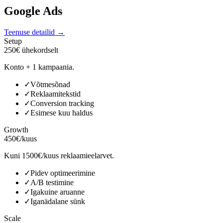
Google Ads
Teenuse detailid →
Setup
250€ ühekordselt
Konto + 1 kampaania.
✓
Võtmesõnad
✓
Reklaamitekstid
✓
Conversion tracking
✓
Esimese kuu haldus
Growth
450€/kuus
Kuni 1500€/kuus reklaamieelarvet.
✓
Pidev optimeerimine
✓
A/B testimine
✓
Igakuine aruanne
✓
Iganädalane sünk
Scale