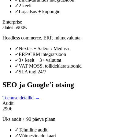
✓
2 keelt
✓
Lojaalsus + kupongid
Enterprise
alates 5900€
Headless commerce, ERP, mitmevaluuta.
✓
Next.js + Saleor / Medusa
✓
ERP/CRM integratsioon
✓
3+ keelt + 3+ valuutat
✓
VAT MOSS, tollideklaratsioonid
✓
SLA tugi 24/7
SEO ja Google'i otsing
Teenuse detailid →
Audit
290€
Üks audit + 90 päeva plaan.
✓
Tehniline audit
✓
Võtmesõnade kaart