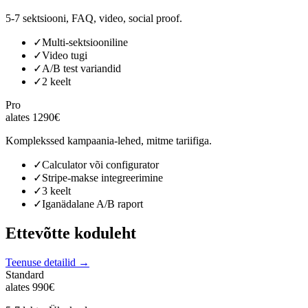
5-7 sektsiooni, FAQ, video, social proof.
✓
Multi-sektsiooniline
✓
Video tugi
✓
A/B test variandid
✓
2 keelt
Pro
alates 1290€
Komplekssed kampaania-lehed, mitme tariifiga.
✓
Calculator või configurator
✓
Stripe-makse integreerimine
✓
3 keelt
✓
Iganädalane A/B raport
Ettevõtte koduleht
Teenuse detailid →
Standard
alates 990€