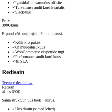
✓
Iganädalane varundus off-site
✓
Turvalisuse audit kord kvartalis
✓
Slack-tugi
Pro+
390€/kuus
E-pood või suurprojekt, 6h muudatusi.
✓
Kõik Pro-pakist
✓
6h muudatusi/kuus
✓
WooCommerce ekspertide tugi
✓
Performance audit kord kuus
✓
4h SLA
Redisain
Teenuse detailid →
Refresh
alates 690€
Sama struktuur, uus look + kiirus.
✓
Uus disain (samad lehed)