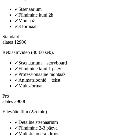
✓
Stsenaarium
✓
Filmimine kuni 2h
✓
Montaaž
✓
3 formaati
Standard
alates 1290€
Reklaamvideo (30-60 sek).
✓
Stsenaarium + storyboard
✓
Filmimine kuni 1 päev
✓
Professionaalne montaaž
✓
Animatsioonid + tekst
✓
Multi-format
Pro
alates 2900€
Ettevõtte film (2-5 min).
✓
Detailne stsenaarium
✓
Filmimine 2-3 päeva
✓
Multi-kaamera, droon