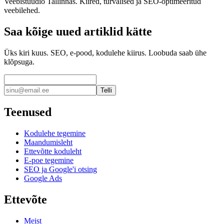
Veebistuudio Tallinnas. Kiired, turvalised ja SEO-optimeeritud
veebilehed.
Saa kõige uued artiklid kätte
Üks kiri kuus. SEO, e-pood, kodulehe kiirus. Loobuda saab ühe
klõpsuga.
Telli
Teenused
Kodulehe tegemine
Maandumisleht
Ettevõtte koduleht
E-poe tegemine
SEO ja Google'i otsing
Google Ads
Ettevõte
Meist