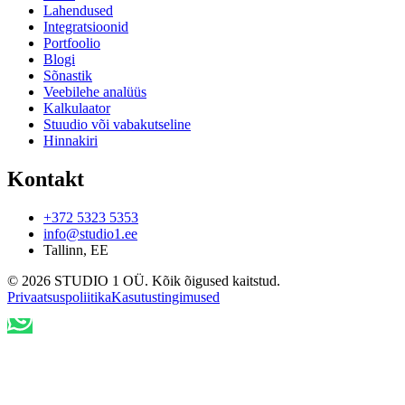
Lahendused
Integratsioonid
Portfoolio
Blogi
Sõnastik
Veebilehe analüüs
Kalkulaator
Stuudio või vabakutseline
Hinnakiri
Kontakt
+372 5323 5353
info@studio1.ee
Tallinn
,
EE
©
2026
STUDIO 1 OÜ
.
Kõik õigused kaitstud
.
Privaatsuspoliitika
Kasutustingimused