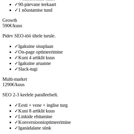
✓
90-päevane teekaart
✓
1 nõustamise tund
Growth
590€/kuus
Pidev SEO-töö ühele turule.
✓
Igakuine sisuplaan
✓
On-page optimeerimine
✓
Kuni 4 artiklit kuus
✓
Igakuine aruanne
✓
Slack-tugi
Multi-market
1290€/kuus
SEO 2-3 keelele paralleelselt.
✓
Eesti + vene + inglise turg
✓
Kuni 8 artiklit kuus
✓
Linkide ehitamine
✓
Konversioonioptimeerimine
✓
Iganädalane sünk