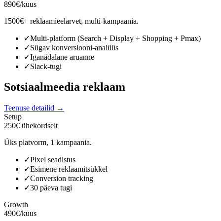
890€/kuus
1500€+ reklaamieelarvet, multi-kampaania.
✓
Multi-platform (Search + Display + Shopping + Pmax)
✓
Sügav konversiooni-analüüs
✓
Iganädalane aruanne
✓
Slack-tugi
Sotsiaalmeedia reklaam
Teenuse detailid →
Setup
250€ ühekordselt
Üks platvorm, 1 kampaania.
✓
Pixel seadistus
✓
Esimene reklaamitsükkel
✓
Conversion tracking
✓
30 päeva tugi
Growth
490€/kuus