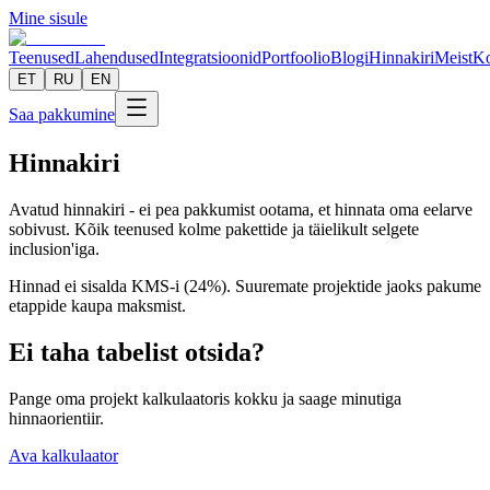
Mine sisule
Teenused
Lahendused
Integratsioonid
Portfoolio
Blogi
Hinnakiri
Meist
Ko
ET
RU
EN
Saa pakkumine
Hinnakiri
Avatud hinnakiri - ei pea pakkumist ootama, et hinnata oma eelarve
sobivust. Kõik teenused kolme pakettide ja täielikult selgete
inclusion'iga.
Hinnad ei sisalda KMS-i (24%). Suuremate projektide jaoks pakume
etappide kaupa maksmist.
Ei taha tabelist otsida?
Pange oma projekt kalkulaatoris kokku ja saage minutiga
hinnaorientiir.
Ava kalkulaator