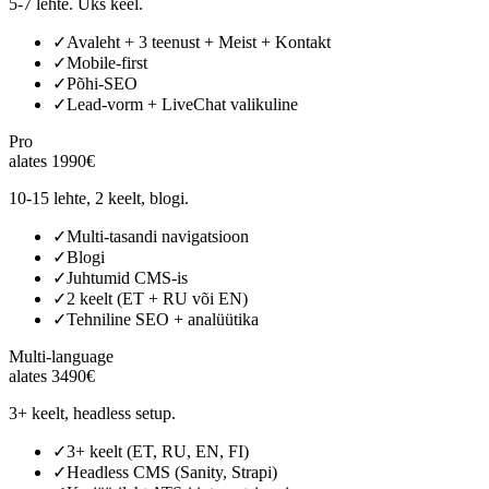
5-7 lehte. Üks keel.
✓
Avaleht + 3 teenust + Meist + Kontakt
✓
Mobile-first
✓
Põhi-SEO
✓
Lead-vorm + LiveChat valikuline
Pro
alates 1990€
10-15 lehte, 2 keelt, blogi.
✓
Multi-tasandi navigatsioon
✓
Blogi
✓
Juhtumid CMS-is
✓
2 keelt (ET + RU või EN)
✓
Tehniline SEO + analüütika
Multi-language
alates 3490€
3+ keelt, headless setup.
✓
3+ keelt (ET, RU, EN, FI)
✓
Headless CMS (Sanity, Strapi)