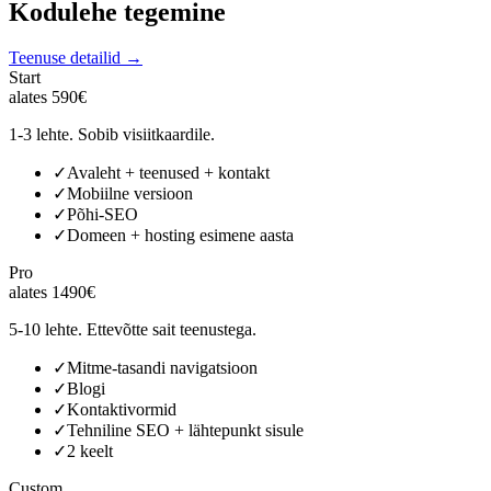
Kodulehe tegemine
Teenuse detailid →
Start
alates 590€
1-3 lehte. Sobib visiitkaardile.
✓
Avaleht + teenused + kontakt
✓
Mobiilne versioon
✓
Põhi-SEO
✓
Domeen + hosting esimene aasta
Pro
alates 1490€
5-10 lehte. Ettevõtte sait teenustega.
✓
Mitme-tasandi navigatsioon
✓
Blogi
✓
Kontaktivormid
✓
Tehniline SEO + lähtepunkt sisule
✓
2 keelt
Custom