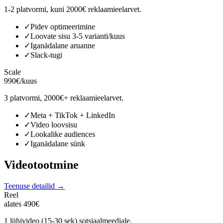
1-2 platvormi, kuni 2000€ reklaamieelarvet.
✓
Pidev optimeerimine
✓
Loovate sisu 3-5 varianti/kuus
✓
Iganädalane aruanne
✓
Slack-tugi
Scale
990€/kuus
3 platvormi, 2000€+ reklaamieelarvet.
✓
Meta + TikTok + LinkedIn
✓
Video loovsisu
✓
Lookalike audiences
✓
Iganädalane sünk
Videotootmine
Teenuse detailid →
Reel
alates 490€
1 lühivideo (15-30 sek) sotsiaalmeediale.