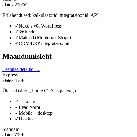
alates 2900€
Erilahendused: kalkulaatorid, integratsioonid, API.
✓
Next.js või WordPress
✓
3+ keelt
✓
Maksed (Montonio, Stripe)
✓
CRM/ERP integratsioonid
Maandumisleht
Teenuse detailid →
Express
alates 450€
Üks sektsioon, lihtne CTA. 3 päevaga.
✓
1 ekraan
✓
Lead-vorm
✓
Mobile + desktop
✓
Üks keel
Standard
alates 790€