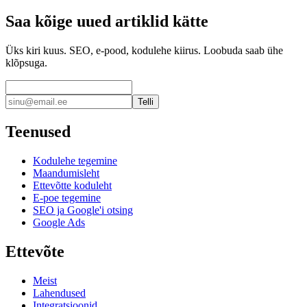
Saa kõige uued artiklid kätte
Üks kiri kuus. SEO, e-pood, kodulehe kiirus. Loobuda saab ühe
klõpsuga.
Telli
Teenused
Kodulehe tegemine
Maandumisleht
Ettevõtte koduleht
E-poe tegemine
SEO ja Google'i otsing
Google Ads
Ettevõte
Meist
Lahendused
Integratsioonid