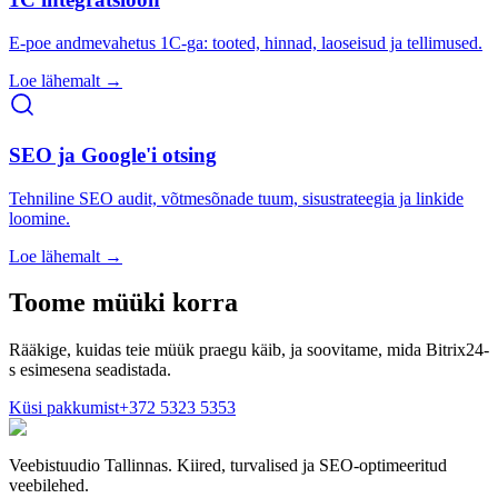
E-poe andmevahetus 1C-ga: tooted, hinnad, laoseisud ja tellimused.
Loe lähemalt →
SEO ja Google'i otsing
Tehniline SEO audit, võtmesõnade tuum, sisustrateegia ja linkide
loomine.
Loe lähemalt →
Toome müüki korra
Rääkige, kuidas teie müük praegu käib, ja soovitame, mida Bitrix24-
s esimesena seadistada.
Küsi pakkumist
+372 5323 5353
Veebistuudio Tallinnas. Kiired, turvalised ja SEO-optimeeritud
veebilehed.