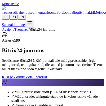
Mine sisule
Teenused
Lahendused
Integratsioonid
Portfoolio
Blogi
Hinnakiri
Meist
Ko
ET
RU
EN
Saa pakkumine
Avaleht
/
Teenused
/
Bitrix24 juurutus
Alates
€
590
Bitrix24 juurutus
Seadistame Bitrix24 CRM-portaali teie müügiprotsesside järgi:
müügitorud, tehingukaardid, ülesanded ja automatiseerimine. Teeme
nii, et meeskond seda tegelikult kasutaks.
Küsi pakkumist
Võta ühendust
✓
Müügiprotsesside audit ja CRM ülesannete püstitus
✓
Müügitorude, tehingute etappide ja kohustuslike väljade
seadistus
✓
Olemasoleva kliendibaasi import