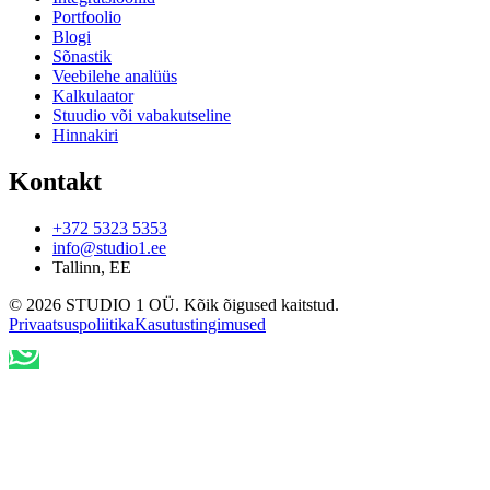
Portfoolio
Blogi
Sõnastik
Veebilehe analüüs
Kalkulaator
Stuudio või vabakutseline
Hinnakiri
Kontakt
+372 5323 5353
info@studio1.ee
Tallinn
,
EE
©
2026
STUDIO 1 OÜ
.
Kõik õigused kaitstud
.
Privaatsuspoliitika
Kasutustingimused