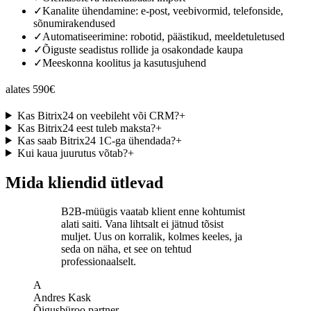
✓
Kanalite ühendamine: e-post, veebivormid, telefonside,
sõnumirakendused
✓
Automatiseerimine: robotid, päästikud, meeldetuletused
✓
Õiguste seadistus rollide ja osakondade kaupa
✓
Meeskonna koolitus ja kasutusjuhend
alates 590€
Kas Bitrix24 on veebileht või CRM?
+
Kas Bitrix24 eest tuleb maksta?
+
Kas saab Bitrix24 1C-ga ühendada?
+
Kui kaua juurutus võtab?
+
Mida kliendid ütlevad
B2B-müügis vaatab klient enne kohtumist
alati saiti. Vana lihtsalt ei jätnud tõsist
muljet. Uus on korralik, kolmes keeles, ja
seda on näha, et see on tehtud
professionaalselt.
A
Andres Kask
Õigusbüroo partner