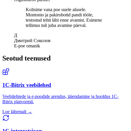
Kolisime vana poe uuele alusele.
Montonio ja pakirobotid pandi tööle,
testostud tehti läbi enne avamist. Esimene
tellimus tuli juba avamise päeval.
Д
Дмитрий Соколов
E-poe omanik
Seotud teenused
1C-Bitrix veebilehed
Veebilehtede ja e-poodide arendus, täiendamine ja hooldus 1C-
Bitrix platvormil.
Loe lähemalt →
1C integratsioon