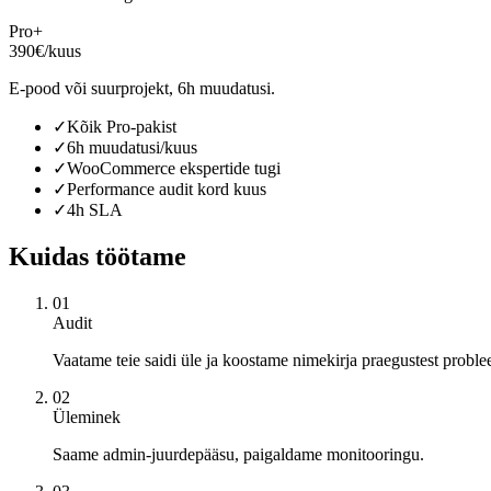
Pro+
390€/kuus
E-pood või suurprojekt, 6h muudatusi.
✓
Kõik Pro-pakist
✓
6h muudatusi/kuus
✓
WooCommerce ekspertide tugi
✓
Performance audit kord kuus
✓
4h SLA
Kuidas töötame
01
Audit
Vaatame teie saidi üle ja koostame nimekirja praegustest proble
02
Üleminek
Saame admin-juurdepääsu, paigaldame monitooringu.