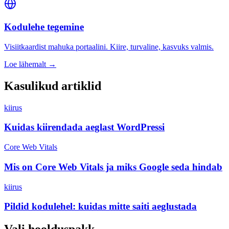
Kodulehe tegemine
Visiitkaardist mahuka portaalini. Kiire, turvaline, kasvuks valmis.
Loe lähemalt →
Kasulikud artiklid
kiirus
Kuidas kiirendada aeglast WordPressi
Core Web Vitals
Mis on Core Web Vitals ja miks Google seda hindab
kiirus
Pildid kodulehel: kuidas mitte saiti aeglustada