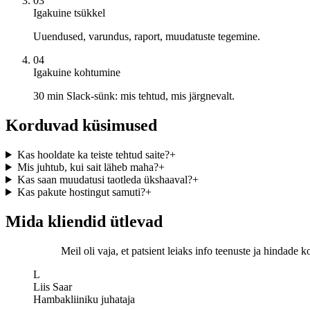
03
Igakuine tsükkel
Uuendused, varundus, raport, muudatuste tegemine.
04
Igakuine kohtumine
30 min Slack-sünk: mis tehtud, mis järgnevalt.
Korduvad küsimused
Kas hooldate ka teiste tehtud saite?
+
Mis juhtub, kui sait läheb maha?
+
Kas saan muudatusi taotleda ükshaaval?
+
Kas pakute hostingut samuti?
+
Mida kliendid ütlevad
Meil oli vaja, et patsient leiaks info teenuste ja hindade k
L
Liis Saar
Hambakliiniku juhataja