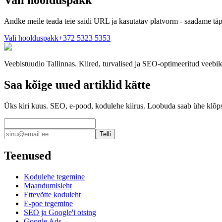
Vali hoolduspakk
Andke meile teada teie saidi URL ja kasutatav platvorm - saadame täp
Vali hoolduspakk
+372 5323 5353
Veebistuudio Tallinnas. Kiired, turvalised ja SEO-optimeeritud veebil
Saa kõige uued artiklid kätte
Üks kiri kuus. SEO, e-pood, kodulehe kiirus. Loobuda saab ühe klõp
Telli
Teenused
Kodulehe tegemine
Maandumisleht
Ettevõtte koduleht
E-poe tegemine
SEO ja Google'i otsing
Google Ads