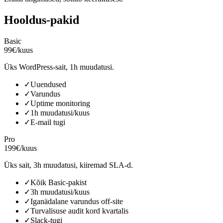
Hooldus-pakid
Basic
99€/kuus
Üks WordPress-sait, 1h muudatusi.
✓
Uuendused
✓
Varundus
✓
Uptime monitoring
✓
1h muudatusi/kuus
✓
E-mail tugi
Pro
199€/kuus
Üks sait, 3h muudatusi, kiiremad SLA-d.
✓
Kõik Basic-pakist
✓
3h muudatusi/kuus
✓
Iganädalane varundus off-site
✓
Turvalisuse audit kord kvartalis
✓
Slack-tugi