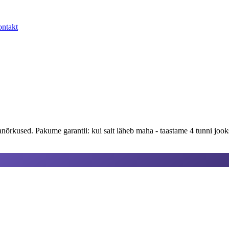
ntakt
õrkused. Pakume garantii: kui sait läheb maha - taastame 4 tunni jook