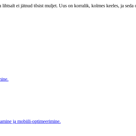
ihtsalt ei jätnud tõsist muljet. Uus on korralik, kolmes keeles, ja seda 
mine.
mine ja mobiili-optimeerimine.