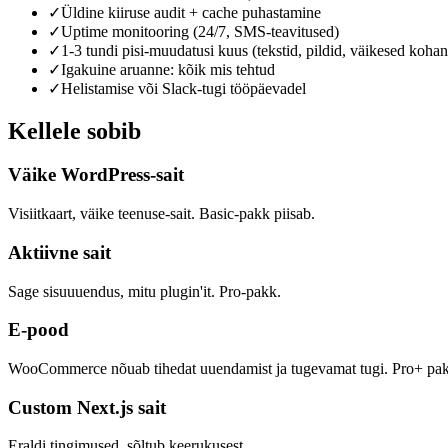
✓
Üldine kiiruse audit + cache puhastamine
✓
Uptime monitooring (24/7, SMS-teavitused)
✓
1-3 tundi pisi-muudatusi kuus (tekstid, pildid, väikesed koha
✓
Igakuine aruanne: kõik mis tehtud
✓
Helistamise või Slack-tugi tööpäevadel
Kellele sobib
Väike WordPress-sait
Visiitkaart, väike teenuse-sait. Basic-pakk piisab.
Aktiivne sait
Sage sisuuuendus, mitu plugin'it. Pro-pakk.
E-pood
WooCommerce nõuab tihedat uuendamist ja tugevamat tugi. Pro+ pa
Custom Next.js sait
Eraldi tingimused, sõltub keerukusest.