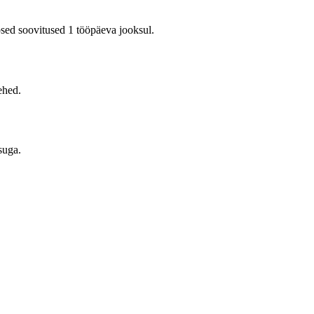
sed soovitused 1 tööpäeva jooksul.
ehed.
suga.