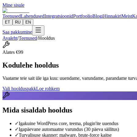
Mine sisule
Teenused
Lahendused
Integratsioonid
Portfoolio
Blogi
Hinnakiri
Meist
Ko
ET
RU
EN
Saa pakkumine
Avaleht
/
Teenused
/
Hooldus
Alates
€
99
Kodulehe hooldus
Vaatame teie sait üle iga kuu: uuendame, varundame, parandame turvan
Vali hoolduspakk
Loe rohkem
Mida sisaldab hooldus
✓
Igakuine WordPress core, teema, plugin'ite uuendus
✓
Igapäevane automaatne varundus (30 päeva säilitus)
✓
Turvalisuse skanner: malware, brute-force kaitse