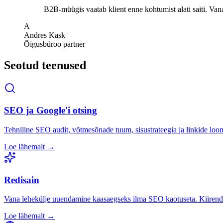
B2B-müügis vaatab klient enne kohtumist alati saiti. Vana l
A
Andres Kask
Õigusbüroo partner
Seotud teenused
SEO ja Google'i otsing
Tehniline SEO audit, võtmesõnade tuum, sisustrateegia ja linkide loo
Loe lähemalt →
Redisain
Vana lehekülje uuendamine kaasaegseks ilma SEO kaotuseta. Kiirenda
Loe lähemalt →