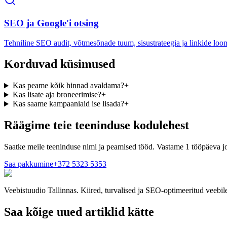
SEO ja Google'i otsing
Tehniline SEO audit, võtmesõnade tuum, sisustrateegia ja linkide loo
Korduvad küsimused
Kas peame kõik hinnad avaldama?
+
Kas lisate aja broneerimise?
+
Kas saame kampaaniaid ise lisada?
+
Räägime teie teeninduse kodulehest
Saatke meile teeninduse nimi ja peamised tööd. Vastame 1 tööpäeva j
Saa pakkumine
+372 5323 5353
Veebistuudio Tallinnas. Kiired, turvalised ja SEO-optimeeritud veebil
Saa kõige uued artiklid kätte