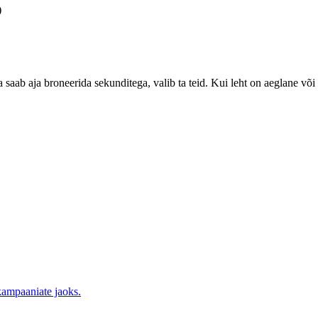
)
a saab aja broneerida sekunditega, valib ta teid. Kui leht on aeglane võ
ampaaniate jaoks.