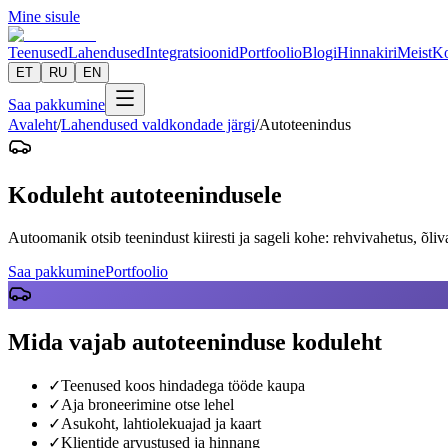
Mine sisule
Teenused
Lahendused
Integratsioonid
Portfoolio
Blogi
Hinnakiri
Meist
Ko
ET
RU
EN
Saa pakkumine
Avaleht
/
Lahendused valdkondade järgi
/
Autoteenindus
Koduleht autoteenindusele
Autoomanik otsib teenindust kiiresti ja sageli kohe: rehvivahetus, õli
Saa pakkumine
Portfoolio
Mida vajab autoteeninduse koduleht
✓
Teenused koos hindadega tööde kaupa
✓
Aja broneerimine otse lehel
✓
Asukoht, lahtiolekuajad ja kaart
✓
Klientide arvustused ja hinnang