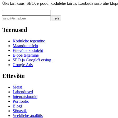
Üks kiri kuus. SEO, e-pood, kodulehe kiirus. Loobuda saab ühe klõp
Telli
Teenused
Kodulehe tegemine
Maandumisleht
Ettevõtte koduleht
E-poe tegemine
SEO ja Google'i otsing
Google Ads
Ettevõte
Meist
Lahendused
Integratsioonid
Portfoolio
Blogi
Sõnastik
Veebilehe analüüs