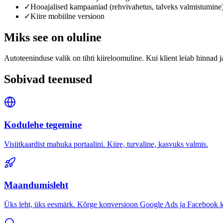
✓
Hooajalised kampaaniad (rehvivahetus, talveks valmistumine
✓
Kiire mobiilne versioon
Miks see on oluline
Autoteeninduse valik on tihti kiireloomuline. Kui klient leiab hinnad j
Sobivad teenused
Kodulehe tegemine
Visiitkaardist mahuka portaalini. Kiire, turvaline, kasvuks valmis.
Maandumisleht
Üks leht, üks eesmärk. Kõrge konversioon Google Ads ja Facebook k