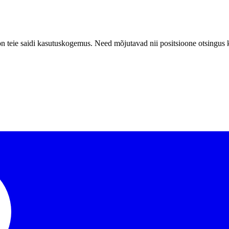
teie saidi kasutuskogemus. Need mõjutavad nii positsioone otsingus ku