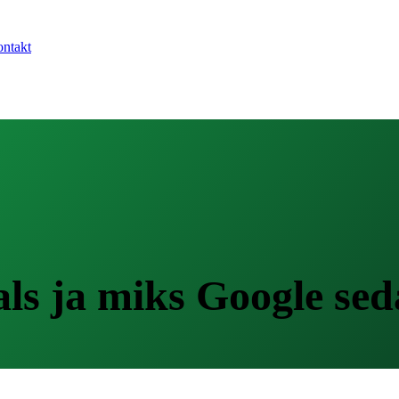
ntakt
ls ja miks Google sed