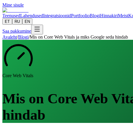
Mine sisule
Teenused
Lahendused
Integratsioonid
Portfoolio
Blogi
Hinnakiri
Meist
Ko
ET
RU
EN
Saa pakkumine
Avaleht
/
Blogi
/
Mis on Core Web Vitals ja miks Google seda hindab
Core Web Vitals
Mis on Core Web Vita
hindab