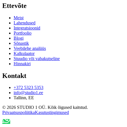
Ettevõte
Meist
Lahendused
Integratsioonid
Portfoolio
Blogi
Sõnastik
Veebilehe analüüs
Kalkulaator
Stuudio või vabakutseline
Hinnakiri
Kontakt
+372 5323 5353
info@studio1.ee
Tallinn
,
EE
©
2026
STUDIO 1 OÜ
.
Kõik õigused kaitstud
.
Privaatsuspoliitika
Kasutustingimused