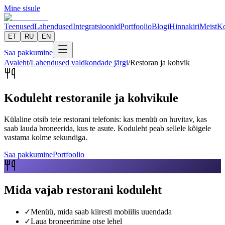
Mine sisule
Teenused
Lahendused
Integratsioonid
Portfoolio
Blogi
Hinnakiri
Meist
Ko
ET
RU
EN
Saa pakkumine
Avaleht
/
Lahendused valdkondade järgi
/
Restoran ja kohvik
Koduleht restoranile ja kohvikule
Külaline otsib teie restorani telefonis: kas menüü on huvitav, kas
saab lauda broneerida, kus te asute. Koduleht peab sellele kõigele
vastama kolme sekundiga.
Saa pakkumine
Portfoolio
Mida vajab restorani koduleht
✓
Menüü, mida saab kiiresti mobiilis uuendada
✓
Laua broneerimine otse lehel