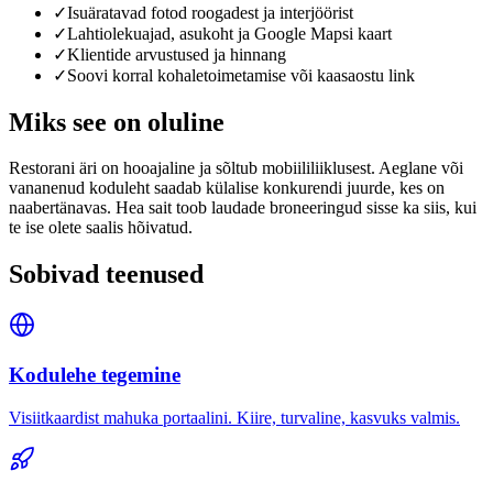
✓
Isuäratavad fotod roogadest ja interjöörist
✓
Lahtiolekuajad, asukoht ja Google Mapsi kaart
✓
Klientide arvustused ja hinnang
✓
Soovi korral kohaletoimetamise või kaasaostu link
Miks see on oluline
Restorani äri on hooajaline ja sõltub mobiililiiklusest. Aeglane või
vananenud koduleht saadab külalise konkurendi juurde, kes on
naabertänavas. Hea sait toob laudade broneeringud sisse ka siis, kui
te ise olete saalis hõivatud.
Sobivad teenused
Kodulehe tegemine
Visiitkaardist mahuka portaalini. Kiire, turvaline, kasvuks valmis.