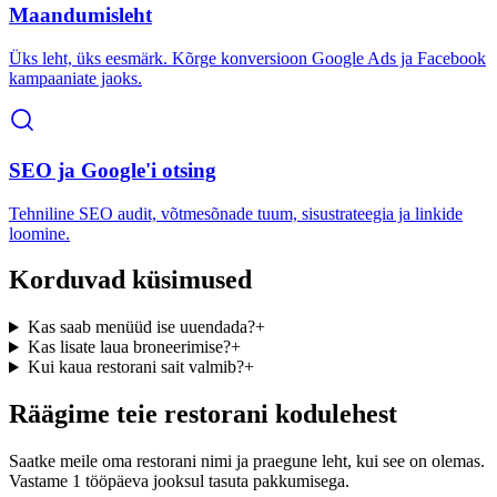
Maandumisleht
Üks leht, üks eesmärk. Kõrge konversioon Google Ads ja Facebook
kampaaniate jaoks.
SEO ja Google'i otsing
Tehniline SEO audit, võtmesõnade tuum, sisustrateegia ja linkide
loomine.
Korduvad küsimused
Kas saab menüüd ise uuendada?
+
Kas lisate laua broneerimise?
+
Kui kaua restorani sait valmib?
+
Räägime teie restorani kodulehest
Saatke meile oma restorani nimi ja praegune leht, kui see on olemas.
Vastame 1 tööpäeva jooksul tasuta pakkumisega.