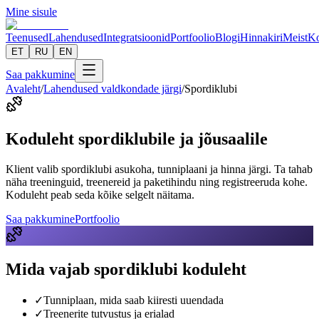
Mine sisule
Teenused
Lahendused
Integratsioonid
Portfoolio
Blogi
Hinnakiri
Meist
Ko
ET
RU
EN
Saa pakkumine
Avaleht
/
Lahendused valdkondade järgi
/
Spordiklubi
Koduleht spordiklubile ja jõusaalile
Klient valib spordiklubi asukoha, tunniplaani ja hinna järgi. Ta tahab
näha treeninguid, treenereid ja paketihindu ning registreeruda kohe.
Koduleht peab seda kõike selgelt näitama.
Saa pakkumine
Portfoolio
Mida vajab spordiklubi koduleht
✓
Tunniplaan, mida saab kiiresti uuendada
✓
Treenerite tutvustus ja erialad