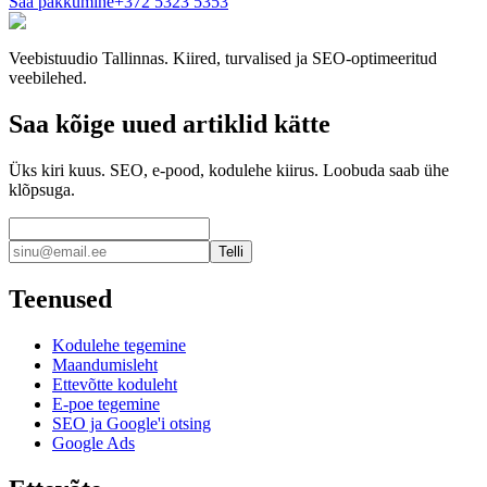
Saa pakkumine
+372 5323 5353
Veebistuudio Tallinnas. Kiired, turvalised ja SEO-optimeeritud
veebilehed.
Saa kõige uued artiklid kätte
Üks kiri kuus. SEO, e-pood, kodulehe kiirus. Loobuda saab ühe
klõpsuga.
Telli
Teenused
Kodulehe tegemine
Maandumisleht
Ettevõtte koduleht
E-poe tegemine
SEO ja Google'i otsing
Google Ads