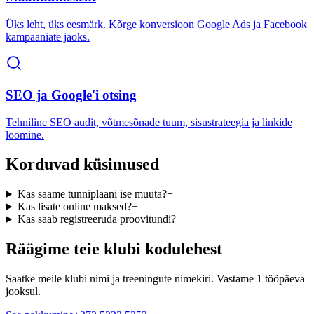
Üks leht, üks eesmärk. Kõrge konversioon Google Ads ja Facebook
kampaaniate jaoks.
SEO ja Google'i otsing
Tehniline SEO audit, võtmesõnade tuum, sisustrateegia ja linkide
loomine.
Korduvad küsimused
Kas saame tunniplaani ise muuta?
+
Kas lisate online maksed?
+
Kas saab registreeruda proovitundi?
+
Räägime teie klubi kodulehest
Saatke meile klubi nimi ja treeningute nimekiri. Vastame 1 tööpäeva
jooksul.