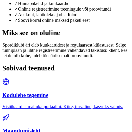
✓
Hinnapaketid ja kuukaardid
✓
Online registreerimine treeningule või proovitundi
✓
Asukoht, lahtiolekuajad ja fotod
✓
Soovi korral online maksed paketi eest
Miks see on oluline
Spordiklubi äri elab kuukaartidest ja regulaarsest külastusest. Selge
tunniplaan ja lihtne registreerimine vähendavad takistusi: klient, kes
leiab info kohe, tuleb tõenäolisemalt proovitundi.
Sobivad teenused
Kodulehe tegemine
Visiitkaardist mahuka portaalini. Kiire, turvaline, kasvuks valmis.
Maandumisleht