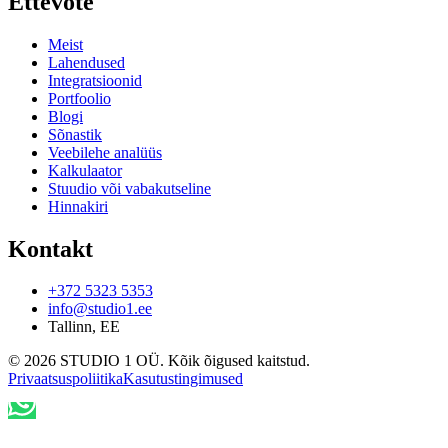
Ettevõte
Meist
Lahendused
Integratsioonid
Portfoolio
Blogi
Sõnastik
Veebilehe analüüs
Kalkulaator
Stuudio või vabakutseline
Hinnakiri
Kontakt
+372 5323 5353
info@studio1.ee
Tallinn
,
EE
©
2026
STUDIO 1 OÜ
.
Kõik õigused kaitstud
.
Privaatsuspoliitika
Kasutustingimused