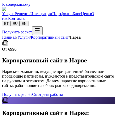
К содержимому
Услуги
Решения
Интеграции
Портфолио
Блог
Цены
О
нас
Контакты
ET
RU
EN
Получить расчёт
Главная
/
Услуги
/
Корпоративный сайт
/
Нарва
От
€
990
Корпоративный сайт в Нарве
Нарвские компании, ведущие приграничный бизнес или
продающие партнёрам, нуждаются в представительском сайте
на русском и эстонском. Делаем нарвские корпоративные
сайты, работающие на обоих рынках одновременно.
Получить расчёт
Смотреть работы
Корпоративный сайт в Нарве: