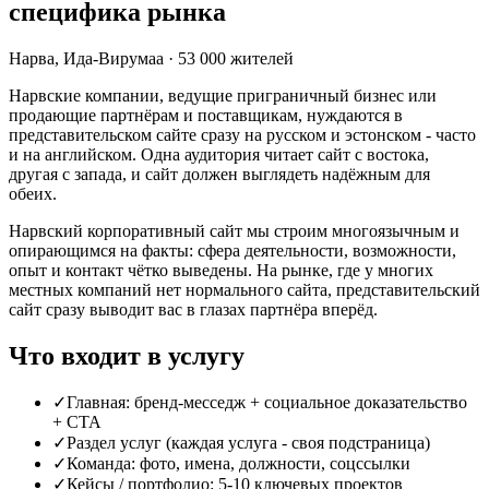
специфика рынка
Нарва
,
Ида-Вирумаа
·
53 000
жителей
Нарвские компании, ведущие приграничный бизнес или
продающие партнёрам и поставщикам, нуждаются в
представительском сайте сразу на русском и эстонском - часто
и на английском. Одна аудитория читает сайт с востока,
другая с запада, и сайт должен выглядеть надёжным для
обеих.
Нарвский корпоративный сайт мы строим многоязычным и
опирающимся на факты: сфера деятельности, возможности,
опыт и контакт чётко выведены. На рынке, где у многих
местных компаний нет нормального сайта, представительский
сайт сразу выводит вас в глазах партнёра вперёд.
Что входит в услугу
✓
Главная: бренд-месседж + социальное доказательство
+ CTA
✓
Раздел услуг (каждая услуга - своя подстраница)
✓
Команда: фото, имена, должности, соцссылки
✓
Кейсы / портфолио: 5-10 ключевых проектов