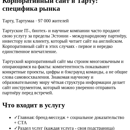
Корпоративный сайт в Тарту:
специфика рынка
Тарту
,
Тартумаа
·
97 000
жителей
Тартуские IT-, биотех- и научные компании часто продают
свою услугу за пределы Эстонии - международному партнёру,
инвестору или клиенту, который читает сайт на английском.
Корпоративный сайт в этих случаях - первое и нередко
единственное впечатление.
Тартуский корпоративный сайт мы строим многоязычным и
опирающимся на факты: компетентность показывают
конкретные проекты, цифры и бэкграунд команды, а не общие
слова самовосхваления. Знакомая научному и
образовательному миру чёткая структура информации делает
сайт инструментом, который можно уверенно отправить
партнёру перед встречей.
Что входит в услугу
✓
Главная: бренд-месседж + социальное доказательство
+ CTA
✓
Раздел услуг (каждая услуга - своя подстраница)