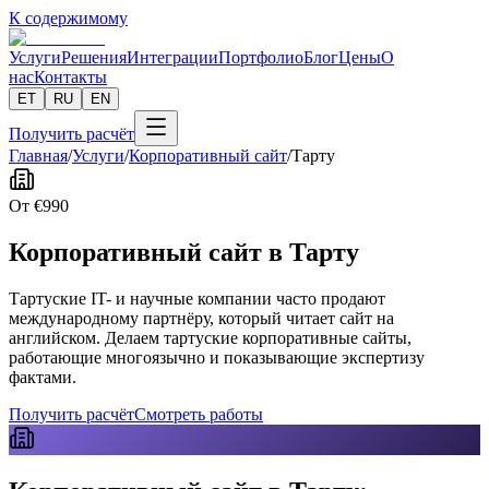
К содержимому
Услуги
Решения
Интеграции
Портфолио
Блог
Цены
О
нас
Контакты
ET
RU
EN
Получить расчёт
Главная
/
Услуги
/
Корпоративный сайт
/
Тарту
От
€
990
Корпоративный сайт в Тарту
Тартуские IT- и научные компании часто продают
международному партнёру, который читает сайт на
английском. Делаем тартуские корпоративные сайты,
работающие многоязычно и показывающие экспертизу
фактами.
Получить расчёт
Смотреть работы