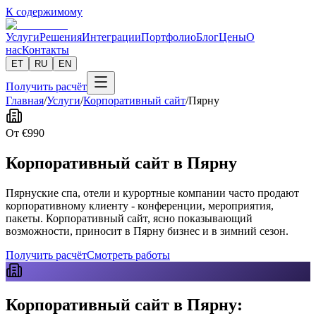
К содержимому
Услуги
Решения
Интеграции
Портфолио
Блог
Цены
О
нас
Контакты
ET
RU
EN
Получить расчёт
Главная
/
Услуги
/
Корпоративный сайт
/
Пярну
От
€
990
Корпоративный сайт в Пярну
Пярнуские спа, отели и курортные компании часто продают
корпоративному клиенту - конференции, мероприятия,
пакеты. Корпоративный сайт, ясно показывающий
возможности, приносит в Пярну бизнес и в зимний сезон.
Получить расчёт
Смотреть работы
Корпоративный сайт в Пярну: