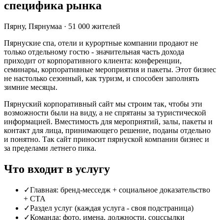
специфика рынка
Пярну
,
Пярнумаа
·
51 000
жителей
Пярнуские спа, отели и курортные компании продают не
только отдельному гостю - значительная часть дохода
приходит от корпоративного клиента: конференции,
семинары, корпоративные мероприятия и пакеты. Этот бизнес
не настолько сезонный, как туризм, и способен заполнять
зимние месяцы.
Пярнуский корпоративный сайт мы строим так, чтобы эти
возможности были на виду, а не спрятаны за туристической
информацией. Вместимость для мероприятий, залы, пакеты и
контакт для лица, принимающего решение, поданы отдельно
и понятно. Так сайт приносит пярнуской компании бизнес и
за пределами летнего пика.
Что входит в услугу
✓
Главная: бренд-месседж + социальное доказательство
+ CTA
✓
Раздел услуг (каждая услуга - своя подстраница)
✓
Команда: фото, имена, должности, соцссылки