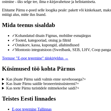
ostmine - üks selge tee, ilma e-kirjavahetuse ja helistamiseta.
Ehitame Pärnu e-poed selle loogika peale: pakett või kinkekaart, makse
müügi alus, mitte ilus lisand.
Mida teenus sisaldab
✓
Kohandatud disain Figmas, mobiilne esmajärgus
✓
Tooted, kategooriad, otsing ja filtrid
✓
Ostukorv, kassa, kupongid, allahindlused
✓
Montonio integratsioon (Swedbank, SEB, LHV, Coop pang
Teenuse "E-poe tegemine" täiskirjeldus →
Küsimused töö kohta Pärnus
Kas jõuate Pärnu saidi valmis enne suvehooaega?
+
Kas lisate Pärnu saidile broneerimissüsteemi?
+
Kas teete Pärnu turistidele mitmekeelse saidi?
+
Teistes Eesti linnades
E-poe tegemine
Tallinnas