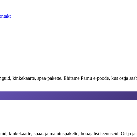
ntakt
guid, kinkekaarte, spaa-pakette. Ehitame Pärnu e-poode, kus ostja saab 
d, kinkekaarte, spaa- ja majutuspakette, hooajalisi teenuseid. Ostja j