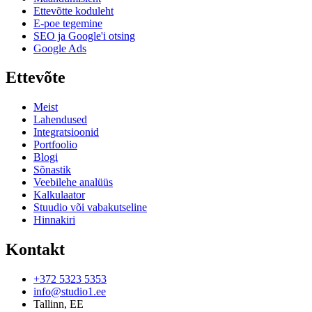
Ettevõtte koduleht
E-poe tegemine
SEO ja Google'i otsing
Google Ads
Ettevõte
Meist
Lahendused
Integratsioonid
Portfoolio
Blogi
Sõnastik
Veebilehe analüüs
Kalkulaator
Stuudio või vabakutseline
Hinnakiri
Kontakt
+372 5323 5353
info@studio1.ee
Tallinn
,
EE