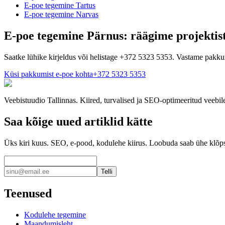
E-poe tegemine
Tartus
E-poe tegemine
Narvas
E-poe tegemine Pärnus: räägime projektis
Saatke lühike kirjeldus või helistage +372 5323 5353. Vastame pakkum
Küsi pakkumist e-poe kohta
+372 5323 5353
Veebistuudio Tallinnas. Kiired, turvalised ja SEO-optimeeritud veebil
Saa kõige uued artiklid kätte
Üks kiri kuus. SEO, e-pood, kodulehe kiirus. Loobuda saab ühe klõp
Telli
Teenused
Kodulehe tegemine
Maandumisleht