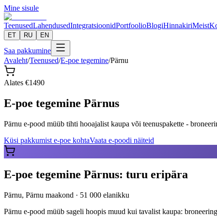
Mine sisule
Teenused
Lahendused
Integratsioonid
Portfoolio
Blogi
Hinnakiri
Meist
Ko
ET
RU
EN
Saa pakkumine
Avaleht
/
Teenused
/
E-poe tegemine
/
Pärnu
Alates
€
1490
E-poe tegemine Pärnus
Pärnu e-pood müüb tihti hooajalist kaupa või teenuspakette - broneerin
Küsi pakkumist e-poe kohta
Vaata e-poodi näiteid
E-poe tegemine Pärnus: turu eripära
Pärnu
,
Pärnu maakond
·
51 000
elanikku
Pärnu e-pood müüb sageli hoopis muud kui tavalist kaupa: broneeringui