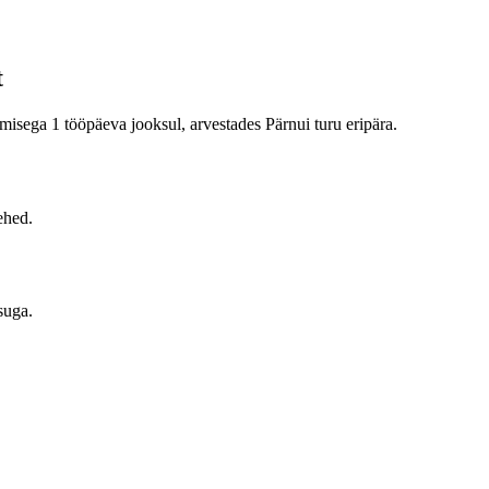
t
isega 1 tööpäeva jooksul, arvestades Pärnui turu eripära.
ehed.
suga.