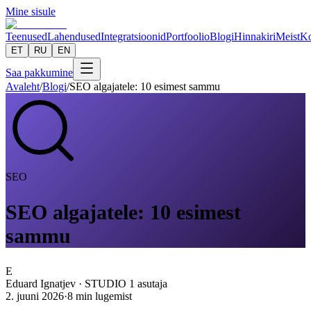
Mine sisule
Teenused
Lahendused
Integratsioonid
Portfoolio
Blogi
Hinnakiri
Meist
Ko
ET
RU
EN
Saa pakkumine
Avaleht
/
Blogi
/
SEO algajatele: 10 esimest sammu
SEO
SEO algajatele: 10 esimest
sammu
E
Eduard Ignatjev
·
STUDIO 1 asutaja
2. juuni 2026
·
8
min lugemist