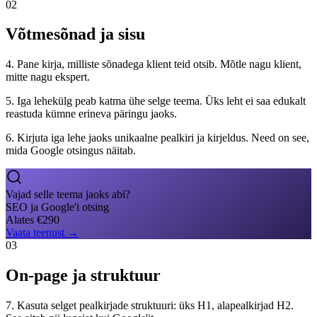
02
Võtmesõnad ja sisu
4. Pane kirja, milliste sõnadega klient teid otsib. Mõtle nagu klient,
mitte nagu ekspert.
5. Iga lehekülg peab katma ühe selge teema. Üks leht ei saa edukalt
reastuda kümne erineva päringu jaoks.
6. Kirjuta iga lehe jaoks unikaalne pealkiri ja kirjeldus. Need on see,
mida Google otsingus näitab.
Vajad selle teema jaoks abi?
SEO ja Google'i otsing
Alates
€
290
Vaata teenust
→
03
On-page ja struktuur
7. Kasuta selget pealkirjade struktuuri: üks H1, alapealkirjad H2.