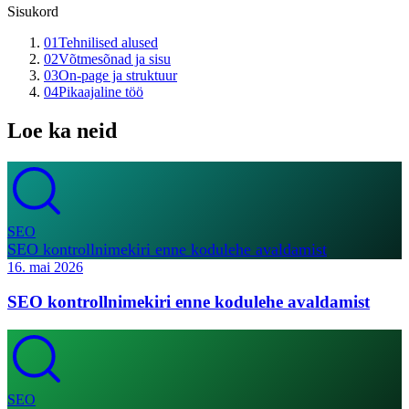
Sisukord
01
Tehnilised alused
02
Võtmesõnad ja sisu
03
On-page ja struktuur
04
Pikaajaline töö
Loe ka neid
SEO
SEO kontrollnimekiri enne kodulehe avaldamist
16. mai 2026
SEO kontrollnimekiri enne kodulehe avaldamist
SEO