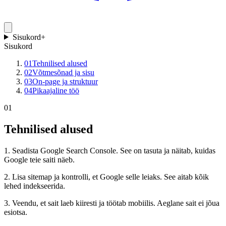
Sisukord
+
Sisukord
01
Tehnilised alused
02
Võtmesõnad ja sisu
03
On-page ja struktuur
04
Pikaajaline töö
01
Tehnilised alused
1. Seadista Google Search Console. See on tasuta ja näitab, kuidas
Google teie saiti näeb.
2. Lisa sitemap ja kontrolli, et Google selle leiaks. See aitab kõik
lehed indekseerida.
3. Veendu, et sait laeb kiiresti ja töötab mobiilis. Aeglane sait ei jõua
esiotsa.