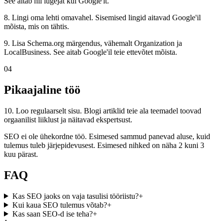
See aitab nii lugejat kui Google'it.
8. Lingi oma lehti omavahel. Sisemised lingid aitavad Google'il
mõista, mis on tähtis.
9. Lisa Schema.org märgendus, vähemalt Organization ja
LocalBusiness. See aitab Google'il teie ettevõtet mõista.
04
Pikaajaline töö
10. Loo regulaarselt sisu. Blogi artiklid teie ala teemadel toovad
orgaanilist liiklust ja näitavad ekspertsust.
SEO ei ole ühekordne töö. Esimesed sammud panevad aluse, kuid
tulemus tuleb järjepidevusest. Esimesed nihked on näha 2 kuni 3
kuu pärast.
FAQ
Kas SEO jaoks on vaja tasulisi tööriistu?
+
Kui kaua SEO tulemus võtab?
+
Kas saan SEO-d ise teha?
+