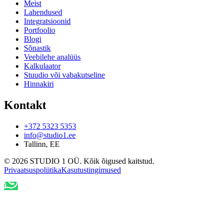
Meist
Lahendused
Integratsioonid
Portfoolio
Blogi
Sõnastik
Veebilehe analüüs
Kalkulaator
Stuudio või vabakutseline
Hinnakiri
Kontakt
+372 5323 5353
info@studio1.ee
Tallinn
,
EE
©
2026
STUDIO 1 OÜ
.
Kõik õigused kaitstud
.
Privaatsuspoliitika
Kasutustingimused