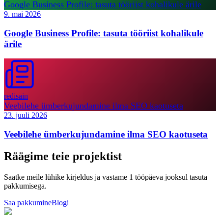
Google Business Profile: tasuta tööriist kohalikule ärile
9. mai 2026
Google Business Profile: tasuta tööriist kohalikule
ärile
redisain
Veebilehe ümberkujundamine ilma SEO kaotuseta
23. juuli 2026
Veebilehe ümberkujundamine ilma SEO kaotuseta
Räägime teie projektist
Saatke meile lühike kirjeldus ja vastame 1 tööpäeva jooksul tasuta
pakkumisega.
Saa pakkumine
Blogi