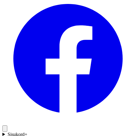
Sisukord
+