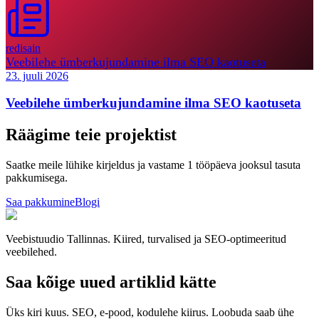
redisain
Veebilehe ümberkujundamine ilma SEO kaotuseta
23. juuli 2026
Veebilehe ümberkujundamine ilma SEO kaotuseta
Räägime teie projektist
Saatke meile lühike kirjeldus ja vastame 1 tööpäeva jooksul tasuta
pakkumisega.
Saa pakkumine
Blogi
Veebistuudio Tallinnas. Kiired, turvalised ja SEO-optimeeritud
veebilehed.
Saa kõige uued artiklid kätte
Üks kiri kuus. SEO, e-pood, kodulehe kiirus. Loobuda saab ühe