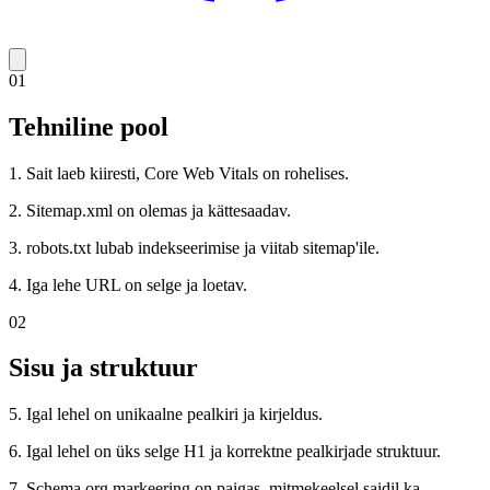
01
Tehniline pool
1. Sait laeb kiiresti, Core Web Vitals on rohelises.
2. Sitemap.xml on olemas ja kättesaadav.
3. robots.txt lubab indekseerimise ja viitab sitemap'ile.
4. Iga lehe URL on selge ja loetav.
02
Sisu ja struktuur
5. Igal lehel on unikaalne pealkiri ja kirjeldus.
6. Igal lehel on üks selge H1 ja korrektne pealkirjade struktuur.
7. Schema.org markeering on paigas, mitmekeelsel saidil ka