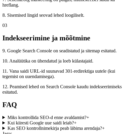
hreflang.
8. Sisemised lingid seovad lehed loogiliselt.
03
Indekseerimine ja mõõtmine
9. Google Search Console on seadistatud ja sitemap esitatud.
10. Analüütika on ühendatud ja loeb külastajaid.
11. Vana saidi URL-id suunavad 301-redirektiga uutele (kui
tegemist on uuendamisega).
12. Peamised lehed on Search Console kaudu indekseerimiseks
esitatud.
FAQ
Miks kontrollida SEO-d enne avaldamist?
+
Kui kiiresti Google uue saidi leiab?
+
Kas SEO kontrollnimekirja peab läbima arendaja?
+
Jaga: