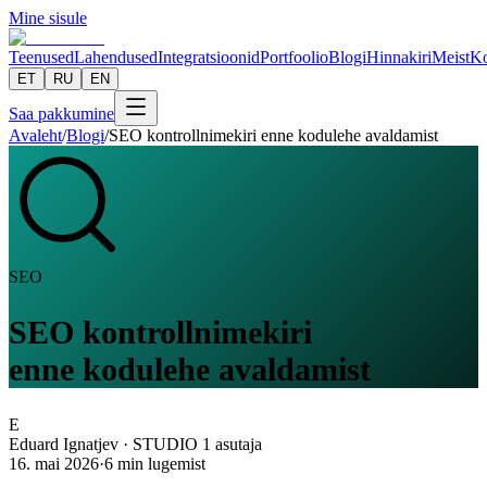
Mine sisule
Teenused
Lahendused
Integratsioonid
Portfoolio
Blogi
Hinnakiri
Meist
Ko
ET
RU
EN
Saa pakkumine
Avaleht
/
Blogi
/
SEO kontrollnimekiri enne kodulehe avaldamist
SEO
SEO kontrollnimekiri
enne kodulehe avaldamist
E
Eduard Ignatjev
·
STUDIO 1 asutaja
16. mai 2026
·
6
min lugemist