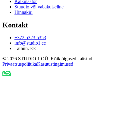
Kalkulaator
Stuudio või vabakutseline
Hinnakiri
Kontakt
+372 5323 5353
info@studio1.ee
Tallinn
,
EE
©
2026
STUDIO 1 OÜ
.
Kõik õigused kaitstud
.
Privaatsuspoliitika
Kasutustingimused