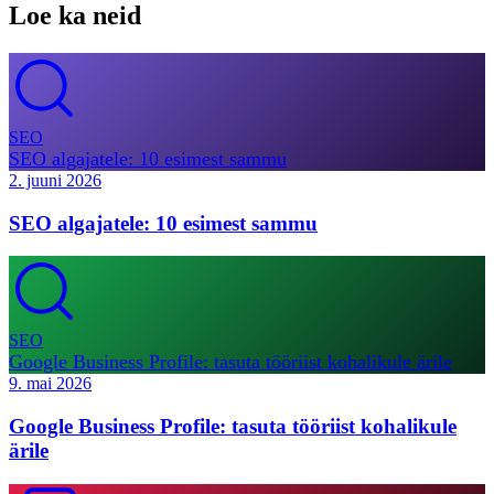
Loe ka neid
SEO
SEO algajatele: 10 esimest sammu
2. juuni 2026
SEO algajatele: 10 esimest sammu
SEO
Google Business Profile: tasuta tööriist kohalikule ärile
9. mai 2026
Google Business Profile: tasuta tööriist kohalikule
ärile