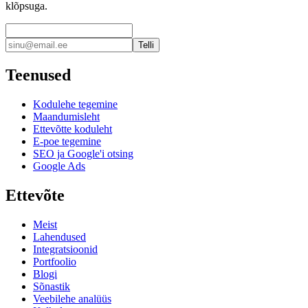
klõpsuga.
Telli
Teenused
Kodulehe tegemine
Maandumisleht
Ettevõtte koduleht
E-poe tegemine
SEO ja Google'i otsing
Google Ads
Ettevõte
Meist
Lahendused
Integratsioonid
Portfoolio
Blogi
Sõnastik
Veebilehe analüüs