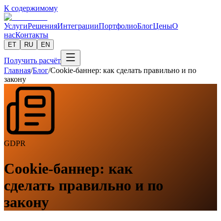
К содержимому
Услуги
Решения
Интеграции
Портфолио
Блог
Цены
О
нас
Контакты
ET
RU
EN
Получить расчёт
Главная
/
Блог
/
Cookie-баннер: как сделать правильно и по
закону
GDPR
Cookie-баннер: как
сделать правильно и по
закону