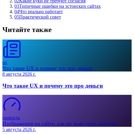
02
Какие куки не требуют согласия
03
Типичные ошибки на эстонских сайтах
04
Что реально работает
05
Практический совет
Читайте также
ux
Что такое UX и почему это про деньги
8 августа 2026 г.
Что такое UX и почему это про деньги
скорость
Изображения на сайте: как не замедлить загрузку
5 августа 2026 г.