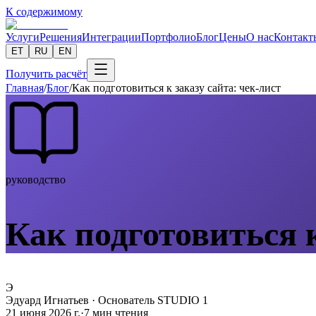
К содержимому
Услуги
Решения
Интеграции
Портфолио
Блог
Цены
О нас
Контакт
ET
RU
EN
Получить расчёт
Главная
/
Блог
/
Как подготовиться к заказу сайта: чек-лист
руководство
Как подготовиться к
Э
Эдуард Игнатьев
·
Основатель STUDIO 1
21 июня 2026 г.
·
7
мин чтения