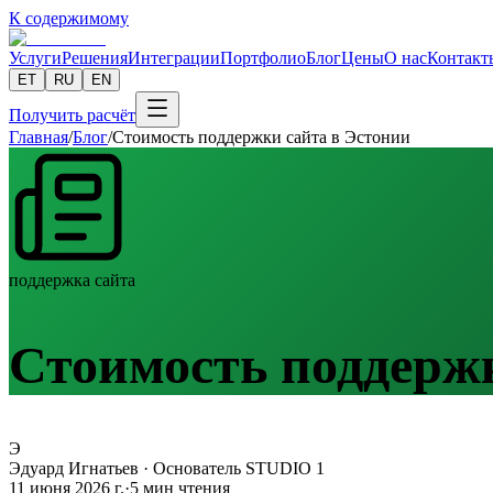
К содержимому
Услуги
Решения
Интеграции
Портфолио
Блог
Цены
О нас
Контакт
ET
RU
EN
Получить расчёт
Главная
/
Блог
/
Стоимость поддержки сайта в Эстонии
поддержка сайта
Стоимость поддержк
Э
Эдуард Игнатьев
·
Основатель STUDIO 1
11 июня 2026 г.
·
5
мин чтения