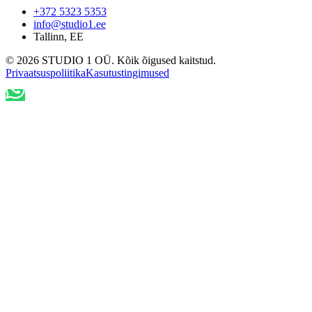
+372 5323 5353
info@studio1.ee
Tallinn
,
EE
©
2026
STUDIO 1 OÜ
.
Kõik õigused kaitstud
.
Privaatsuspoliitika
Kasutustingimused