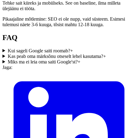
Tehke sait kiireks ja mobiilseks. See on baseline, ilma milleta
ülejäänu ei tööta.
Pikaajaline mõtlemine: SEO ei ole nupp, vaid süsteem. Esimesi
tulemusi näete 3-6 kuuga, tõsist mahtu 12-18 kuuga.
FAQ
Kui sageli Google saiti roomab?
+
Kas peab oma märksõnu otseselt lehel kasutama?
+
Miks ma ei leia oma saiti Google'st?
+
Jaga: