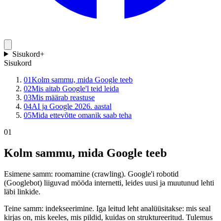
Sisukord
+
Sisukord
01
Kolm sammu, mida Google teeb
02
Mis aitab Google'l teid leida
03
Mis määrab reastuse
04
AI ja Google 2026. aastal
05
Mida ettevõtte omanik saab teha
01
Kolm sammu, mida Google teeb
Esimene samm: roomamine (crawling). Google'i robotid
(Googlebot) liiguvad mööda internetti, leides uusi ja muutunud lehti
läbi linkide.
Teine samm: indekseerimine. Iga leitud leht analüüsitakse: mis seal
kirjas on, mis keeles, mis pildid, kuidas on struktureeritud. Tulemus