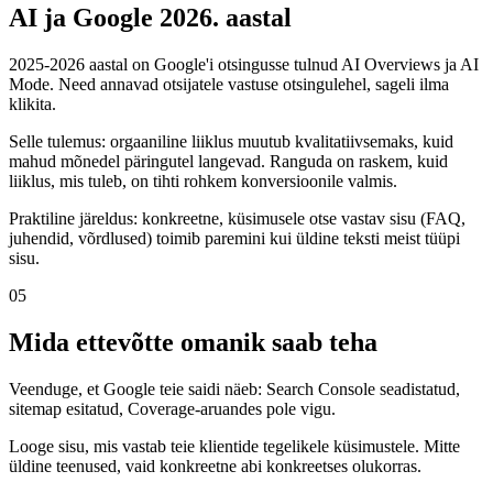
AI ja Google 2026. aastal
2025-2026 aastal on Google'i otsingusse tulnud AI Overviews ja AI
Mode. Need annavad otsijatele vastuse otsingulehel, sageli ilma
klikita.
Selle tulemus: orgaaniline liiklus muutub kvalitatiivsemaks, kuid
mahud mõnedel päringutel langevad. Ranguda on raskem, kuid
liiklus, mis tuleb, on tihti rohkem konversioonile valmis.
Praktiline järeldus: konkreetne, küsimusele otse vastav sisu (FAQ,
juhendid, võrdlused) toimib paremini kui üldine teksti meist tüüpi
sisu.
05
Mida ettevõtte omanik saab teha
Veenduge, et Google teie saidi näeb: Search Console seadistatud,
sitemap esitatud, Coverage-aruandes pole vigu.
Looge sisu, mis vastab teie klientide tegelikele küsimustele. Mitte
üldine teenused, vaid konkreetne abi konkreetses olukorras.