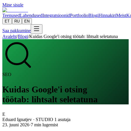
Mine sisule
Teenused
Lahendused
Integratsioonid
Portfoolio
Blogi
Hinnakiri
Meist
Ko
ET
RU
EN
Saa pakkumine
Avaleht
/
Blogi
/
Kuidas Google'i otsing töötab: lihtsalt seletatuna
SEO
Kuidas Google'i otsing
töötab: lihtsalt seletatuna
E
Eduard Ignatjev
·
STUDIO 1 asutaja
23. juuni 2026
·
7
min lugemist