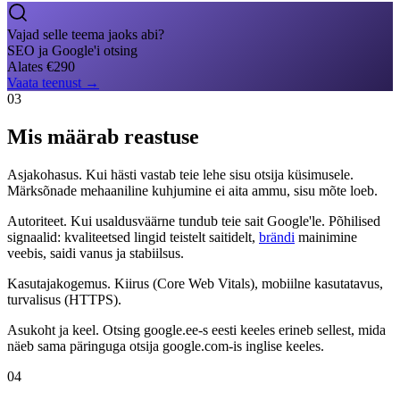
Vajad selle teema jaoks abi?
SEO ja Google'i otsing
Alates
€
290
Vaata teenust
→
03
Mis määrab reastuse
Asjakohasus. Kui hästi vastab teie lehe sisu otsija küsimusele.
Märksõnade mehaaniline kuhjumine ei aita ammu, sisu mõte loeb.
Autoriteet. Kui usaldusväärne tundub teie sait Google'le. Põhilised
signaalid: kvaliteetsed lingid teistelt saitidelt,
brändi
mainimine
veebis, saidi vanus ja stabiilsus.
Kasutajakogemus. Kiirus (Core Web Vitals), mobiilne kasutatavus,
turvalisus (HTTPS).
Asukoht ja keel. Otsing google.ee-s eesti keeles erineb sellest, mida
näeb sama päringuga otsija google.com-is inglise keeles.
04