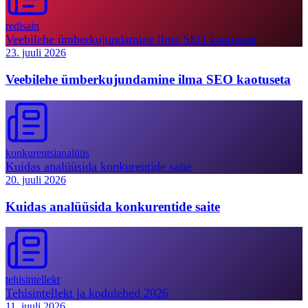
redisain
Veebilehe ümberkujundamine ilma SEO kaotuseta
23. juuli 2026
Veebilehe ümberkujundamine ilma SEO kaotuseta
konkurentsianalüüs
Kuidas analüüsida konkurentide saite
20. juuli 2026
Kuidas analüüsida konkurentide saite
tehisintellekt
Tehisintellekt ja kodulehed 2026
11. juuli 2026