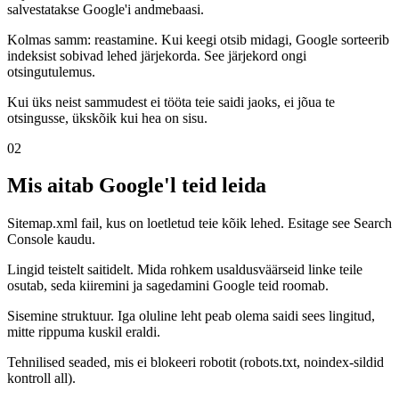
salvestatakse Google'i andmebaasi.
Kolmas samm: reastamine. Kui keegi otsib midagi, Google sorteerib
indeksist sobivad lehed järjekorda. See järjekord ongi
otsingutulemus.
Kui üks neist sammudest ei tööta teie saidi jaoks, ei jõua te
otsingusse, ükskõik kui hea on sisu.
02
Mis aitab Google'l teid leida
Sitemap.xml fail, kus on loetletud teie kõik lehed. Esitage see Search
Console kaudu.
Lingid teistelt saitidelt. Mida rohkem usaldusväärseid linke teile
osutab, seda kiiremini ja sagedamini Google teid roomab.
Sisemine struktuur. Iga oluline leht peab olema saidi sees lingitud,
mitte rippuma kuskil eraldi.
Tehnilised seaded, mis ei blokeeri robotit (robots.txt, noindex-sildid
kontroll all).