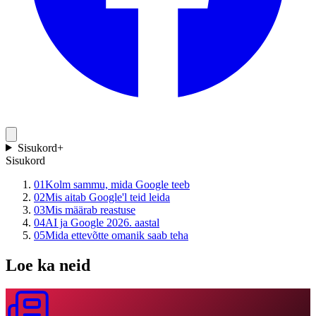
Sisukord
+
Sisukord
01
Kolm sammu, mida Google teeb
02
Mis aitab Google'l teid leida
03
Mis määrab reastuse
04
AI ja Google 2026. aastal
05
Mida ettevõtte omanik saab teha
Loe ka neid