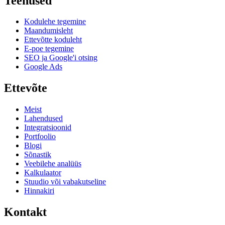
Teenused
Kodulehe tegemine
Maandumisleht
Ettevõtte koduleht
E-poe tegemine
SEO ja Google'i otsing
Google Ads
Ettevõte
Meist
Lahendused
Integratsioonid
Portfoolio
Blogi
Sõnastik
Veebilehe analüüs
Kalkulaator
Stuudio või vabakutseline
Hinnakiri
Kontakt