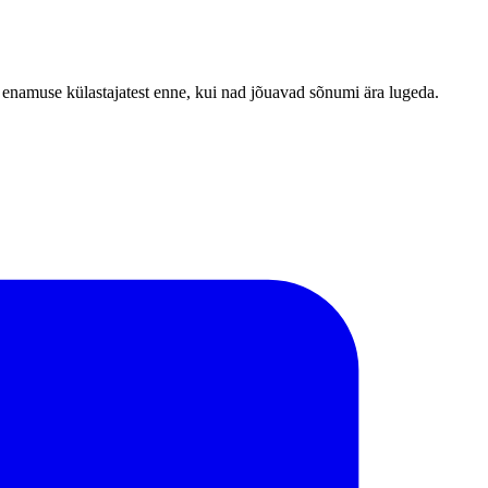
ava enamuse külastajatest enne, kui nad jõuavad sõnumi ära lugeda.