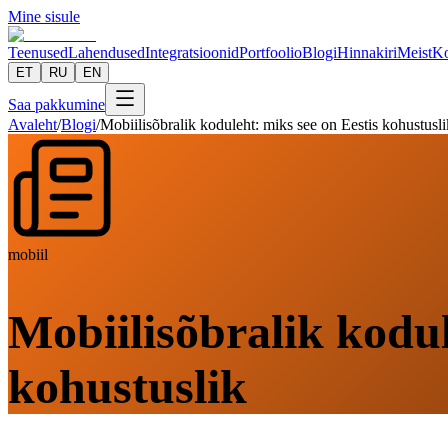
Mine sisule
Teenused
Lahendused
Integratsioonid
Portfoolio
Blogi
Hinnakiri
Meist
Ko
ET
RU
EN
Saa pakkumine
Avaleht
/
Blogi
/
Mobiilisõbralik koduleht: miks see on Eestis kohustusli
mobiil
Mobiilisõbralik kodul
kohustuslik