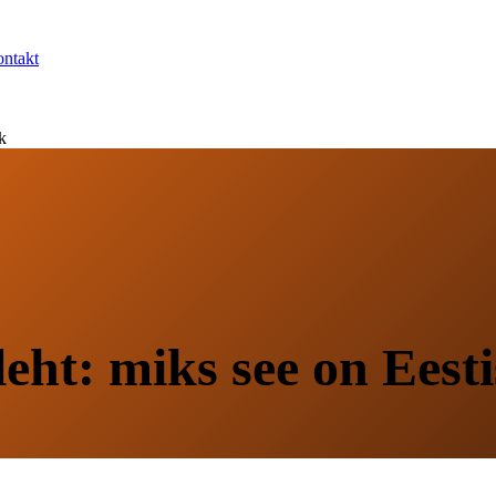
ntakt
k
eht: miks see on Eesti