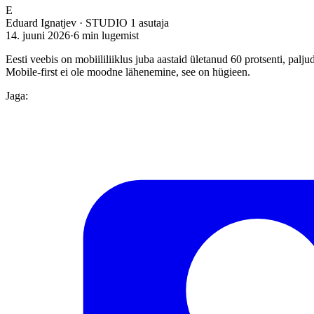
E
Eduard Ignatjev
·
STUDIO 1 asutaja
14. juuni 2026
·
6
min lugemist
Eesti veebis on mobiililiiklus juba aastaid ületanud 60 protsenti, palj
Mobile-first ei ole moodne lähenemine, see on hügieen.
Jaga: