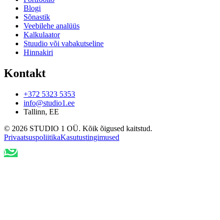
Blogi
Sõnastik
Veebilehe analüüs
Kalkulaator
Stuudio või vabakutseline
Hinnakiri
Kontakt
+372 5323 5353
info@studio1.ee
Tallinn
,
EE
©
2026
STUDIO 1 OÜ
.
Kõik õigused kaitstud
.
Privaatsuspoliitika
Kasutustingimused