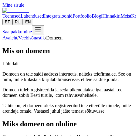
Mine sisule
Teenused
Lahendused
Integratsioonid
Portfoolio
Blogi
Hinnakiri
Meist
Ko
ET
RU
EN
Saa pakkumine
Avaleht
/
Veebisõnastik
/
Domeen
Mis on domeen
Lühidalt
Domeen on teie saidi aadress internetis, näiteks teiefirma.ee. See on
nimi, mille külastaja kirjutab brauserisse, et teie saidile jõuda.
Domeen tuleb registreerida ja seda pikendatakse igal aastal. .ee
domeen sobib Eesti turule, .com rahvusvahelisele.
Tähtis on, et domeen oleks registreeritud teie ettevõtte nimele, mitte
arendaja omale. Vastasel juhul jääte temast sõltuvusse.
Miks domeen on oluline