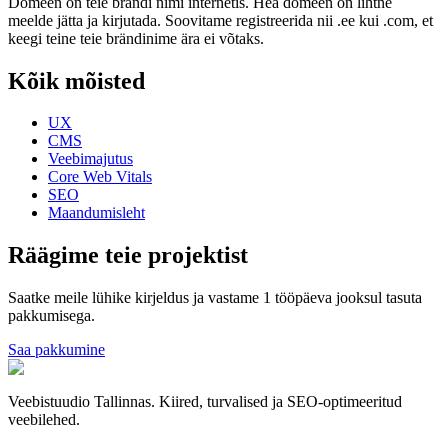
Domeen on teie brändi nimi internetis. Hea domeen on lihtne
meelde jätta ja kirjutada. Soovitame registreerida nii .ee kui .com, et
keegi teine teie brändinime ära ei võtaks.
Kõik mõisted
UX
CMS
Veebimajutus
Core Web Vitals
SEO
Maandumisleht
Räägime teie projektist
Saatke meile lühike kirjeldus ja vastame 1 tööpäeva jooksul tasuta
pakkumisega.
Saa pakkumine
Veebistuudio Tallinnas. Kiired, turvalised ja SEO-optimeeritud
veebilehed.