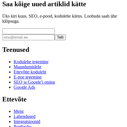
Saa kõige uued artiklid kätte
Üks kiri kuus. SEO, e-pood, kodulehe kiirus. Loobuda saab ühe
klõpsuga.
Telli
Teenused
Kodulehe tegemine
Maandumisleht
Ettevõtte koduleht
E-poe tegemine
SEO ja Google'i otsing
Google Ads
Ettevõte
Meist
Lahendused
Integratsioonid
Portfoolio