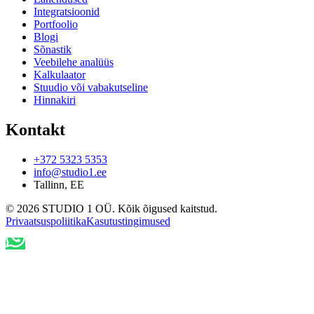
Integratsioonid
Portfoolio
Blogi
Sõnastik
Veebilehe analüüs
Kalkulaator
Stuudio või vabakutseline
Hinnakiri
Kontakt
+372 5323 5353
info@studio1.ee
Tallinn
,
EE
©
2026
STUDIO 1 OÜ
.
Kõik õigused kaitstud
.
Privaatsuspoliitika
Kasutustingimused