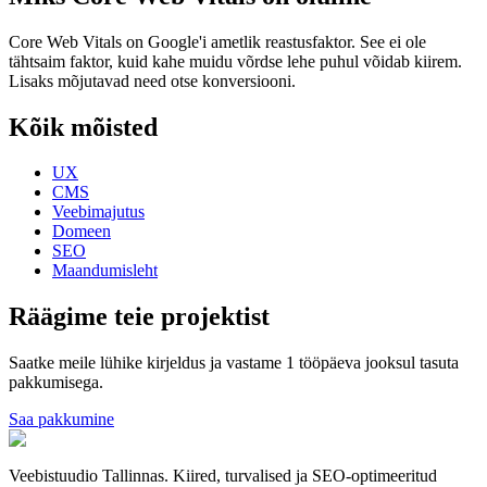
Core Web Vitals on Google'i ametlik reastusfaktor. See ei ole
tähtsaim faktor, kuid kahe muidu võrdse lehe puhul võidab kiirem.
Lisaks mõjutavad need otse konversiooni.
Kõik mõisted
UX
CMS
Veebimajutus
Domeen
SEO
Maandumisleht
Räägime teie projektist
Saatke meile lühike kirjeldus ja vastame 1 tööpäeva jooksul tasuta
pakkumisega.
Saa pakkumine
Veebistuudio Tallinnas. Kiired, turvalised ja SEO-optimeeritud