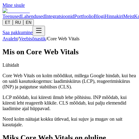
Mine sisule
Teenused
Lahendused
Integratsioonid
Portfoolio
Blogi
Hinnakiri
Meist
Ko
ET
RU
EN
Saa pakkumine
Avaleht
/
Veebisõnastik
/
Core Web Vitals
Mis on Core Web Vitals
Lühidalt
Core Web Vitals on kolm mõõdikut, millega Google hindab, kui hea
on saidi kasutuskogemus: laadimiskiirus (LCP), reageerimiskiirus
(INP) ja paigutuse stabiilsus (CLS).
LCP mõõdab, kui kiiresti ilmub lehe põhisisu. INP mõõdab, kui
kiiresti leht reageerib klikile. CLS mõõdab, kui palju elemendid
laadimise ajal hüppavad.
Need kolm näitajat kokku ütlevad, kui sujuv ja mugav on sait
kasutajale.
Miks Core Web Vitals on oluline