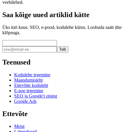
veebilehed.
Saa kõige uued artiklid kätte
Üks kiri kuus. SEO, e-pood, kodulehe kiirus. Loobuda saab ühe
klõpsuga.
Telli
Teenused
Kodulehe tegemine
Maandumisleht
Ettevõtte koduleht
E-poe tegemine
SEO ja Google'i otsing
Google Ads
Ettevõte
Meist
Lahendused