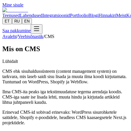
Mine sisule
Teenused
Lahendused
Integratsioonid
Portfoolio
Blogi
Hinnakiri
Meist
Ko
ET
RU
EN
Saa pakkumine
Avaleht
/
Veebisõnastik
/
CMS
Mis on CMS
Lühidalt
CMS ehk sisuhaldussüsteem (content management system) on
tarkvara, mis laseb saidi sisu lisada ja muuta ilma koodi kirjutamata.
Tuntumad on WordPress, Shopify ja Webflow.
Ilma CMS-ita peaks iga tekstimuudatuse tegema arendaja koodis.
CMS-iga saate ise lisada lehti, muuta hindu ja kirjutada artikleid
lihtsa juhtpaneeli kaudu.
Erinevad CMS-id sobivad erinevaks: WordPress sisurohketele
saitidele, Shopify e-poodidele, headless CMS kaasaegsetele Next.js
projektidele.