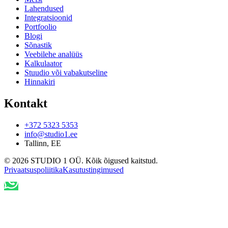
Lahendused
Integratsioonid
Portfoolio
Blogi
Sõnastik
Veebilehe analüüs
Kalkulaator
Stuudio või vabakutseline
Hinnakiri
Kontakt
+372 5323 5353
info@studio1.ee
Tallinn
,
EE
©
2026
STUDIO 1 OÜ
.
Kõik õigused kaitstud
.
Privaatsuspoliitika
Kasutustingimused