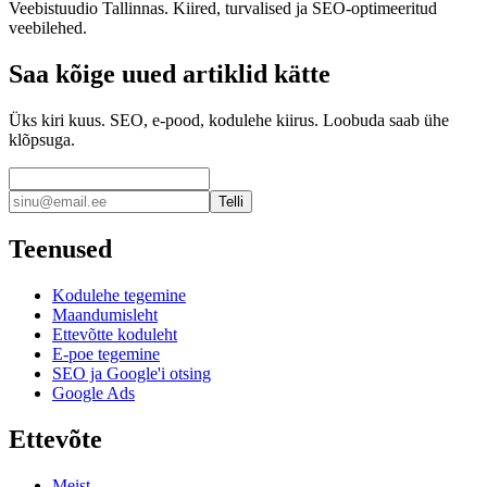
Veebistuudio Tallinnas. Kiired, turvalised ja SEO-optimeeritud
veebilehed.
Saa kõige uued artiklid kätte
Üks kiri kuus. SEO, e-pood, kodulehe kiirus. Loobuda saab ühe
klõpsuga.
Telli
Teenused
Kodulehe tegemine
Maandumisleht
Ettevõtte koduleht
E-poe tegemine
SEO ja Google'i otsing
Google Ads
Ettevõte
Meist