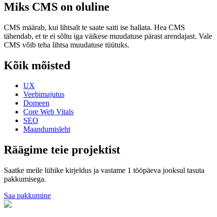
Miks CMS on oluline
CMS määrab, kui lihtsalt te saate saiti ise hallata. Hea CMS
tähendab, et te ei sõltu iga väikese muudatuse pärast arendajast. Vale
CMS võib teha lihtsa muudatuse tüütuks.
Kõik mõisted
UX
Veebimajutus
Domeen
Core Web Vitals
SEO
Maandumisleht
Räägime teie projektist
Saatke meile lühike kirjeldus ja vastame 1 tööpäeva jooksul tasuta
pakkumisega.
Saa pakkumine