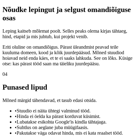
Nõudke lepingut ja selgust omandiõiguse
osas
Leping kaitseb mõlemat poolt. Selles peaks olema kirjas tähtaeg,
hind, etapid ja mis juhtub, kui projekt venib.
Eriti oluline on omandiõigus. Pärast üleandmist peavad teile
kuuluma domeen, kood ja kõik juurdepääsud. Mõned stuudiod
hoiavad neid enda käes, et te ei saaks lahkuda. See on lõks. Küsige
otse: kas pärast tööd saan ma täieliku juurdepääsu.
04
Punased lipud
Mõned märgid tähendavad, et tasub edasi otsida.
•
Stuudio ei näita ühtegi valminud tööd.
•
Hinda ei öelda ka pärast korduvat küsimist.
•
Lubatakse esikohta Google'is kindla tähtajaga.
•
Suhtlus on aeglane juba müügifaasis.
•
Pakutakse väga odavat hinda, mis ei kata reaalset tööd.