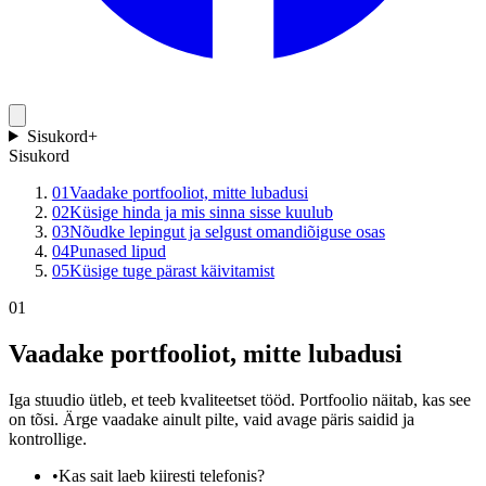
Sisukord
+
Sisukord
01
Vaadake portfooliot, mitte lubadusi
02
Küsige hinda ja mis sinna sisse kuulub
03
Nõudke lepingut ja selgust omandiõiguse osas
04
Punased lipud
05
Küsige tuge pärast käivitamist
01
Vaadake portfooliot, mitte lubadusi
Iga stuudio ütleb, et teeb kvaliteetset tööd. Portfoolio näitab, kas see
on tõsi. Ärge vaadake ainult pilte, vaid avage päris saidid ja
kontrollige.
•
Kas sait laeb kiiresti telefonis?