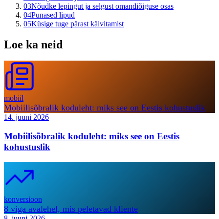
03
Nõudke lepingut ja selgust omandiõiguse osas
04
Punased lipud
05
Küsige tuge pärast käivitamist
Loe ka neid
mobiil
Mobiilisõbralik koduleht: miks see on Eestis kohustuslik
14. juuni 2026
Mobiilisõbralik koduleht: miks see on Eestis
kohustuslik
konversioon
8 viga avalehel, mis peletavad kliente
8. juuni 2026