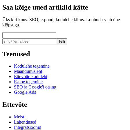
Saa kõige uued artiklid kätte
Üks kiri kuus. SEO, e-pood, kodulehe kiirus. Loobuda saab ühe
klõpsuga.
Telli
Teenused
Kodulehe tegemine
Maandumisleht
Ettevõtte koduleht
E-poe tegemine
SEO ja Google'i otsing
Google Ads
Ettevõte
Meist
Lahendused
Integratsioonid