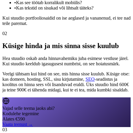
•
Kas see töötab korralikult mobiilis?
•
Kas tekstid on sisukad või lihtsalt täiteks?
Kui stuudio portfooliosaidid on ise aeglased ja vananenud, ei tee nad
teile paremat.
02
Küsige hinda ja mis sinna sisse kuulub
Hea stuudio oskab anda hinnavahemiku juba esimese vestluse järel.
Kui stuudio keeldub igasugusest numbrist, on see hoiatusmärk.
Veelgi tähtsam kui hind on see, mis hinna sisse kuulub. Küsige otse:
kas domeen, hosting, SSL, sisu kirjutamine,
SEO
-seadistus ja
koolitus on hinna sees või lisanduvad eraldi. Üks stuudio hind 600€
ja teine 900€ ei tähenda midagi, kui te ei tea, mida kumbki sisaldab.
Vajad selle teema jaoks abi?
Kodulehe tegemine
Alates
€
590
Vaata teenust
→
03