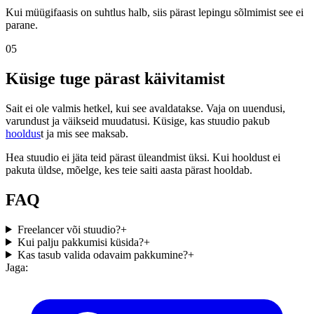
Kui müügifaasis on suhtlus halb, siis pärast lepingu sõlmimist see ei
parane.
05
Küsige tuge pärast käivitamist
Sait ei ole valmis hetkel, kui see avaldatakse. Vaja on uuendusi,
varundust ja väikseid muudatusi. Küsige, kas stuudio pakub
hooldus
t ja mis see maksab.
Hea stuudio ei jäta teid pärast üleandmist üksi. Kui hooldust ei
pakuta üldse, mõelge, kes teie saiti aasta pärast hooldab.
FAQ
Freelancer või stuudio?
+
Kui palju pakkumisi küsida?
+
Kas tasub valida odavaim pakkumine?
+
Jaga: