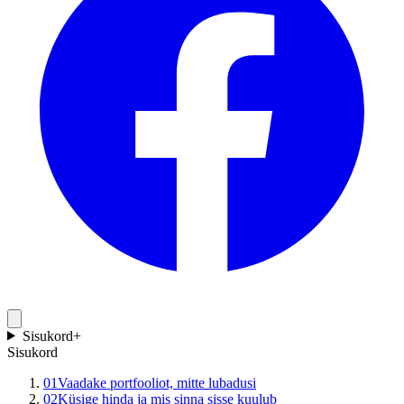
Sisukord
+
Sisukord
01
Vaadake portfooliot, mitte lubadusi
02
Küsige hinda ja mis sinna sisse kuulub