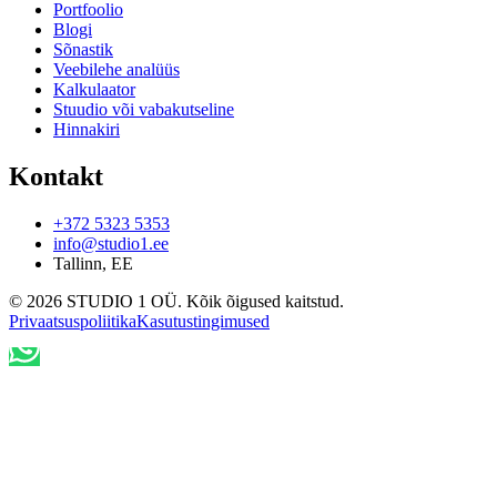
Portfoolio
Blogi
Sõnastik
Veebilehe analüüs
Kalkulaator
Stuudio või vabakutseline
Hinnakiri
Kontakt
+372 5323 5353
info@studio1.ee
Tallinn
,
EE
©
2026
STUDIO 1 OÜ
.
Kõik õigused kaitstud
.
Privaatsuspoliitika
Kasutustingimused