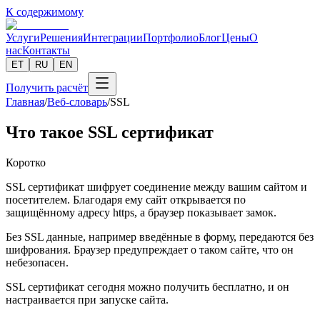
К содержимому
Услуги
Решения
Интеграции
Портфолио
Блог
Цены
О
нас
Контакты
ET
RU
EN
Получить расчёт
Главная
/
Веб-словарь
/
SSL
Что такое SSL сертификат
Коротко
SSL сертификат шифрует соединение между вашим сайтом и
посетителем. Благодаря ему сайт открывается по
защищённому адресу https, а браузер показывает замок.
Без SSL данные, например введённые в форму, передаются без
шифрования. Браузер предупреждает о таком сайте, что он
небезопасен.
SSL сертификат сегодня можно получить бесплатно, и он
настраивается при запуске сайта.