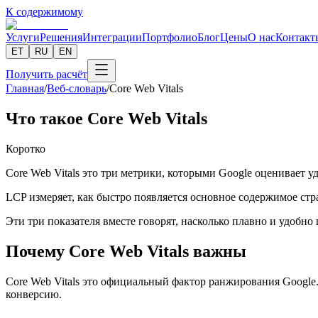
К содержимому
Услуги
Решения
Интеграции
Портфолио
Блог
Цены
О нас
Контакт
ET
RU
EN
Получить расчёт
Главная
/
Веб-словарь
/
Core Web Vitals
Что такое Core Web Vitals
Коротко
Core Web Vitals это три метрики, которыми Google оценивает уд
LCP измеряет, как быстро появляется основное содержимое стра
Эти три показателя вместе говорят, насколько плавно и удобно 
Почему Core Web Vitals важны
Core Web Vitals это официальный фактор ранжирования Google
конверсию.